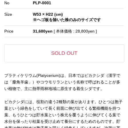
No
PLP-0001
Size
W53 × H22 (cm)
※ヘゴ板を除いた株のみのサイズです
Price
31,680yen
[ 本体価格 : 28,800yen ]
SOLD OUT
プラティケリウム(Platycerium)は、日本ではビカクシダ（漢字で
は「麋角羊歯」）やコウモリランという名称で呼ばれることが多
い植物で、主に熱帯雨林地域に原生する着生シダです。
ビカクシダには、役割の違う2種類の葉があります。ひとつは胞子
葉という緑色をしていて長く前面に伸び出てくる繁殖機能を持つ
葉、もうひとつは貯水葉という株元を覆うように伸びてくる葉で
水分を保ったり枯葉を受け止めて養分にするためのものです。貯