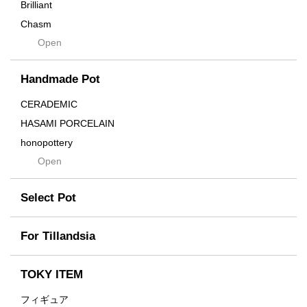
Brilliant
Chasm
Open
Contra
Cream
Handmade Pot
Crown
Distortion
CERADEMIC
Drop
HASAMI PORCELAIN
DUNE
honopottery
Flames
Open
nocturne
For
tamanhayat
Former
Select Pot
TETSUYA OZAWA
Fused
Scratch
Earth
For Tillandsia
Takehiro Ito
emeth
Yuya Iha
Enhance
TOKY ITEM
Grain
フィギュア