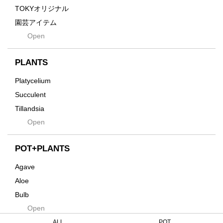
Gravity
TOKYオリジナル
Grid
園芸アイテム
Hagakure
Open
土・化粧石・活力剤
Horizon
インテリア・デザイン雑貨
Innocence
PLANTS
Tシャツ・バッグ
Kanai
その他
Platycelium
Kodama
Succulent
Kuwai
Tillandsia
Jasugan
Open
Seeds
Jomon+
Mutant
POT+PLANTS
Metamo
Agave
Native
Aloe
Progress
Bulb
Quartz
Open
Cactus
RAKU
Caudex
ALL
POT