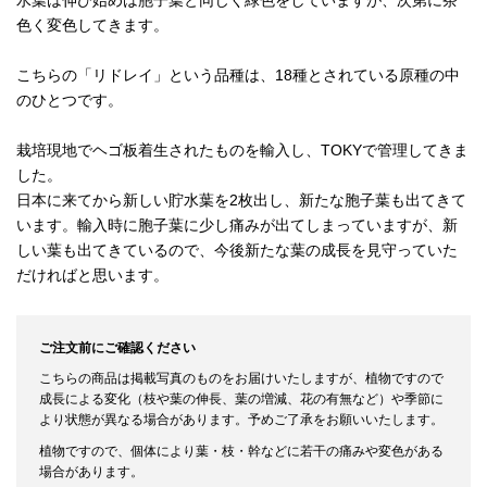
水葉は伸び始めは胞子葉と同じく緑色をしていますが、次第に茶
色く変色してきます。
こちらの「リドレイ」という品種は、18種とされている原種の中
のひとつです。
栽培現地でヘゴ板着生されたものを輸入し、TOKYで管理してきま
した。
日本に来てから新しい貯水葉を2枚出し、新たな胞子葉も出てきて
います。輸入時に胞子葉に少し痛みが出てしまっていますが、新
しい葉も出てきているので、今後新たな葉の成長を見守っていた
だければと思います。
ご注文前にご確認ください
こちらの商品は掲載写真のものをお届けいたしますが、植物ですので
成長による変化（枝や葉の伸長、葉の増減、花の有無など）や季節に
より状態が異なる場合があります。予めご了承をお願いいたします。
植物ですので、個体により葉・枝・幹などに若干の痛みや変色がある
場合があります。