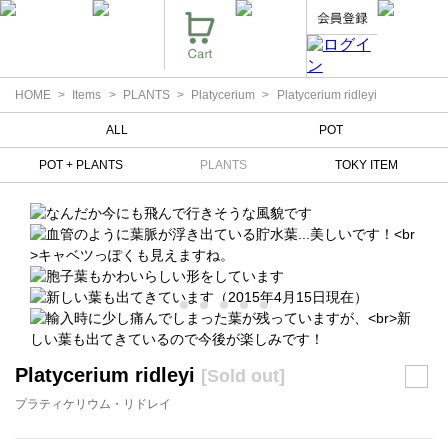
HOME
Items
PLANTS
Platycerium
Platycerium ridleyi
ALL
POT
POT + PLANTS
PLANTS
TOKY ITEM
Platycerium ridleyi
[Sold out]
プラティケリウム・リドレイ