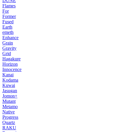
DUNE
Flames
For
Former
Fused
Earth
emeth
Enhance
Grain
Gravity
Grid
Hagakure
Horizon
Innocence
Kanai
Kodama
Kuwai
Jasugan
Jomon+
Mutant
Metamo
Native
Progress
Quartz
RAKU