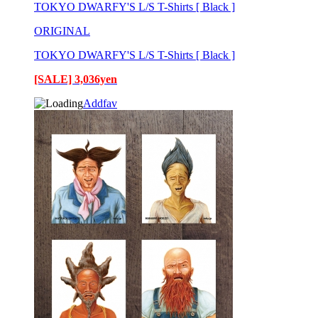
TOKYO DWARFY'S L/S T-Shirts [ Black ]
ORIGINAL
TOKYO DWARFY'S L/S T-Shirts [ Black ]
[SALE] 3,036yen
Addfav