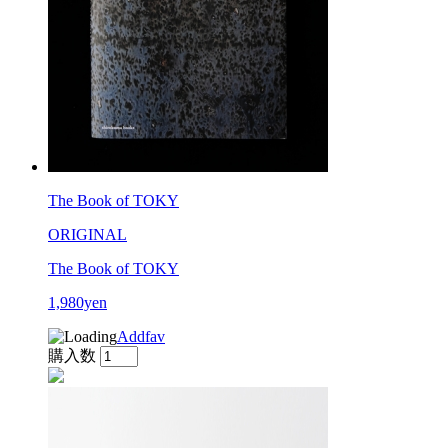
The Book of TOKY
ORIGINAL
The Book of TOKY
1,980yen
Addfav
購入数