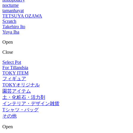
nocturne
tamanhayat
TETSUYA OZAWA
Scratch
Takehiro Ito
Yuya Iha
Open
Close
Select Pot
For Tillandsia
TOKY ITEM
フィギュア
TOKYオリジナル
園芸アイテム
土・化粧石・活力剤
インテリア・デザイン雑貨
Tシャツ・バッグ
その他
Open