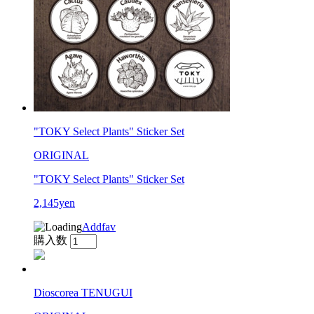
"TOKY Select Plants" Sticker Set
ORIGINAL
"TOKY Select Plants" Sticker Set
2,145yen
Addfav
購入数
Dioscorea TENUGUI