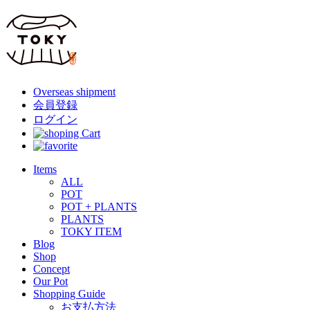
Overseas shipment
会員登録
ログイン
Items
ALL
POT
POT + PLANTS
PLANTS
TOKY ITEM
Blog
Shop
Concept
Our Pot
Shopping Guide
お支払方法