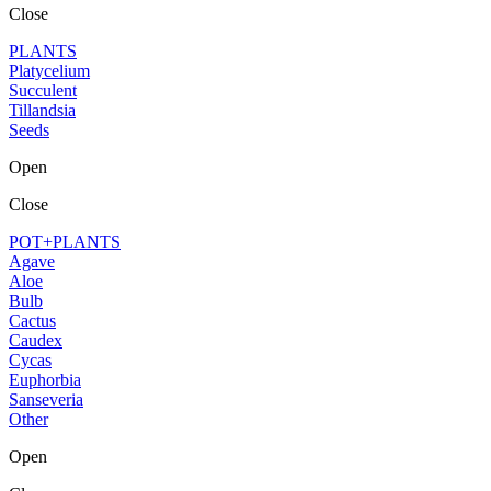
Close
PLANTS
Platycelium
Succulent
Tillandsia
Seeds
Open
Close
POT+PLANTS
Agave
Aloe
Bulb
Cactus
Caudex
Cycas
Euphorbia
Sanseveria
Other
Open