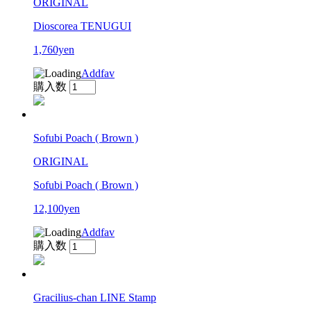
ORIGINAL
Dioscorea TENUGUI
1,760yen
Addfav
購入数
Sofubi Poach ( Brown )
ORIGINAL
Sofubi Poach ( Brown )
12,100yen
Addfav
購入数
Gracilius-chan LINE Stamp