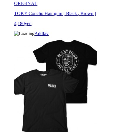
ORIGINAL
TOKY Concho Hair gum [ Black , Brown ]
4,180yen
Addfav