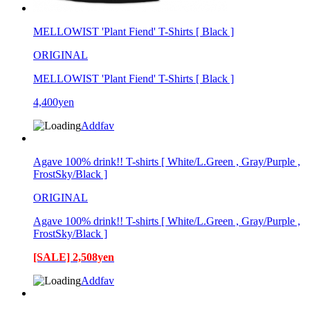
MELLOWIST 'Plant Fiend' T-Shirts [ Black ]
ORIGINAL
MELLOWIST 'Plant Fiend' T-Shirts [ Black ]
4,400yen
Addfav
Agave 100% drink!! T-shirts [ White/L.Green , Gray/Purple ,
FrostSky/Black ]
ORIGINAL
Agave 100% drink!! T-shirts [ White/L.Green , Gray/Purple ,
FrostSky/Black ]
[SALE] 2,508yen
Addfav