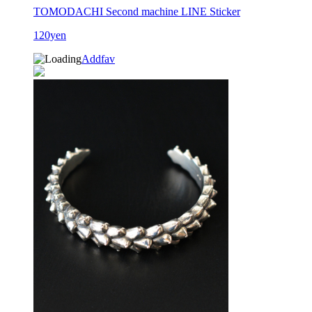
TOMODACHI Second machine LINE Sticker
120yen
Addfav