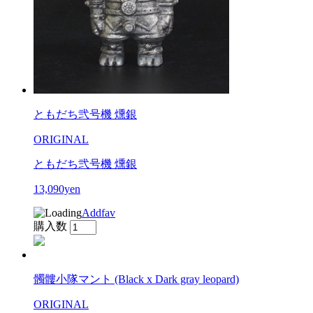
ともだち弐号機 燻銀
ORIGINAL
ともだち弐号機 燻銀
13,090yen
Addfav
購入数
髑髏小隊マント (Black x Dark gray leopard)
ORIGINAL