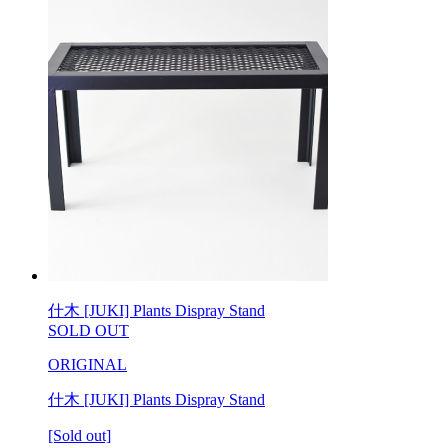
什木 [JUKI] Plants Dispray Stand
SOLD OUT
ORIGINAL
什木 [JUKI] Plants Dispray Stand
[Sold out]