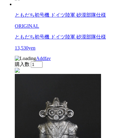
ともだち初号機 ドイツ陸軍 砂漠部隊仕様
ORIGINAL
ともだち初号機 ドイツ陸軍 砂漠部隊仕様
13,530yen
Addfav
購入数