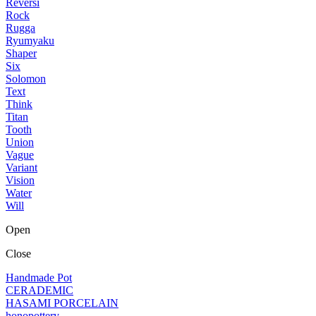
Reversi
Rock
Rugga
Ryumyaku
Shaper
Six
Solomon
Text
Think
Titan
Tooth
Union
Vague
Variant
Vision
Water
Will
Open
Close
Handmade Pot
CERADEMIC
HASAMI PORCELAIN
honopottery