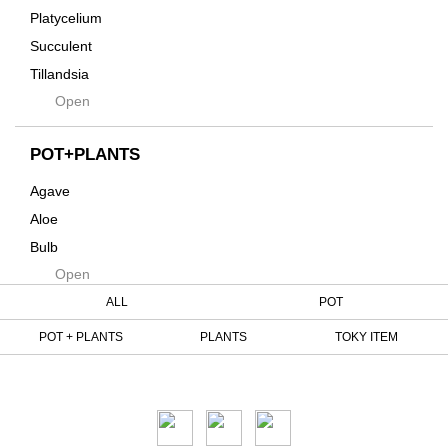
Kanai
その他
Platycelium
Kodama
Succulent
Kuwai
Tillandsia
Jasugan
Open
Seeds
Jomon+
Mutant
POT+PLANTS
Metamo
Agave
Native
Aloe
Progress
Bulb
Quartz
Open
Cactus
RAKU
Caudex
ALL
POT
Reversi
Cycas
POT + PLANTS
PLANTS
TOKY ITEM
Rock
Euphorbia
Rugga
Tweet
Sanseveria
Ryumyaku
Other
Shaper