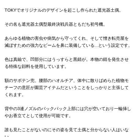
TOKYでオリジナルのデザインを起こし作られた遮光器土偶。
その名も遮光器土偶型最終決戦兵器ともだち初号機。
あらゆる植物の害虫や病気から守ってくれ、そして憎き転売屋を
滅ぼすための強力なビームを鼻に装備している...という設定です。
色は真鍮で、凹部分にはうっすらと黒錆が。本物の錆を発生させ
る特殊な顔料を使用しています。
額のサボテン兜、腰部のハオルチア、体中に散りばめらた植物モ
チーフの意匠が園芸アイテムだということをしっかりと主張して
くれます。
背中の3連ノズルのバックパック上部には穴が空いており一輪挿し
やお香立てとして使用が可能です。
誰も見たことがないのにその姿を見て土偶と分からない人はいな
い。