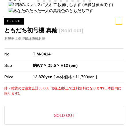
ORIGINAL
ともだち初号機 真鍮
[Sold out]
遮光器土偶型最終決戦兵器
No
TIM-0414
Size
約W7 × D5.5 × H12 (cm)
Price
12,870yen
[ 本体価格 : 11,700yen ]
鉢・雑貨のご注文合計33,000円(税込)以上で送料無料になります(日本国内に
限ります)。
SOLD OUT
SOLD OUT