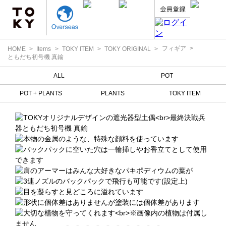
フィギア
HOME
Items
TOKY ITEM
TOKY ORIGINAL
ともだち初号機 真鍮
ALL
POT
POT + PLANTS
PLANTS
TOKY ITEM