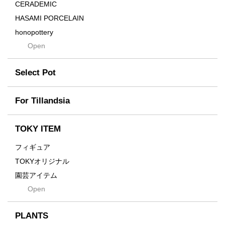
Distortion
CERADEMIC
Drop
HASAMI PORCELAIN
DUNE
honopottery
Flames
Open
nocturne
For
tamanhayat
Former
Select Pot
TETSUYA OZAWA
Fused
Scratch
Earth
For Tillandsia
Takehiro Ito
emeth
Yuya Iha
Enhance
TOKY ITEM
Grain
フィギュア
Gravity
TOKYオリジナル
Grid
園芸アイテム
Hagakure
Open
土・化粧石・活力剤
Horizon
インテリア・デザイン雑貨
Innocence
PLANTS
Tシャツ・バッグ