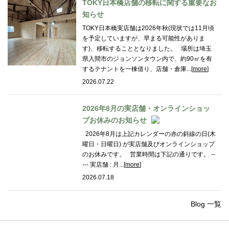
TOKY日本橋店舗の移転に関する重要なお
知らせ
TOKY日本橋実店舗は2026年秋(現状では11月頃
を予定していますが、早まる可能性がありま
す)、移転することとなりました。 場所は埼玉
県入間市のジョンソンタウン内で、約90㎡を有
するテナントを一棟借り、店舗・倉庫...[
more
]
2026.07.22
2026年8月の実店舗・オンラインショッ
プお休みのお知らせ
2026年8月は上記カレンダーの赤の斜線の日(木
曜日・日曜日) が実店舗及びオンラインショップ
のお休みです。 営業時間は下記の通りです。 --
--- 実店舗 : 月...[
more
]
2026.07.18
Blog 一覧