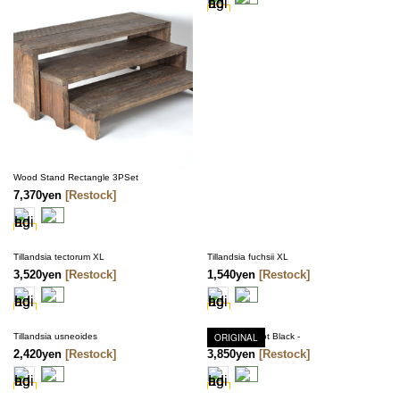
Wood Stand Rectangle 3PSet
7,370yen
[Restock]
Tillandsia tectorum XL
Tillandsia fuchsii XL
3,520yen
[Restock]
1,540yen
[Restock]
Tillandsia usneoides
Bud Vase - Dot Black -
ORIGINAL
2,420yen
[Restock]
3,850yen
[Restock]