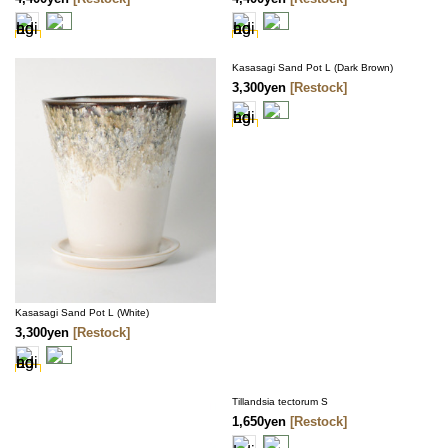
Kasasagi Sand Pot L (Dark Brown)
3,300yen
[Restock]
Kasasagi Sand Pot L (White)
3,300yen
[Restock]
Tillandsia tectorum S
1,650yen
[Restock]