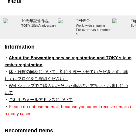
Yeti
10周年記念作品
TENSO
Fi
TOKY 10th Anniversary
World wide shipping
Sof
For overseas customer
s
Information
・
About the Forwarding service registration and TOKY site m
ember registration
・
鉢・雑貨の同梱について、対応を統一させていただきます。詳
しくはブログをご確認ください。
・
Webショップでご購入いただいた商品のお支払い・お渡しにつ
いて
・
ご利用のメールアドレスについて
・
Please do not use hotmail, because you cannot receive emails i
n many cases.
Recommend Items