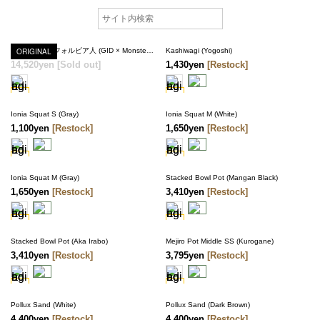
ORIGINAL
ソフビ製ユーフォルビア人 (GID × Monster blue)
Kashiwagi (Yogoshi)
14,520yen
[Sold out]
1,430yen
[Restock]
SOLD OUT
Ionia Squat S (Gray)
Ionia Squat M (White)
1,100yen
[Restock]
1,650yen
[Restock]
Ionia Squat M (Gray)
Stacked Bowl Pot (Mangan Black)
1,650yen
[Restock]
3,410yen
[Restock]
Stacked Bowl Pot (Aka Irabo)
Mejiro Pot Middle SS (Kurogane)
3,410yen
[Restock]
3,795yen
[Restock]
Pollux Sand (White)
Pollux Sand (Dark Brown)
4,400yen
[Restock]
4,400yen
[Restock]