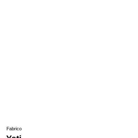
TOKY original Jewelry
Succulent Jewelry
Fabrico