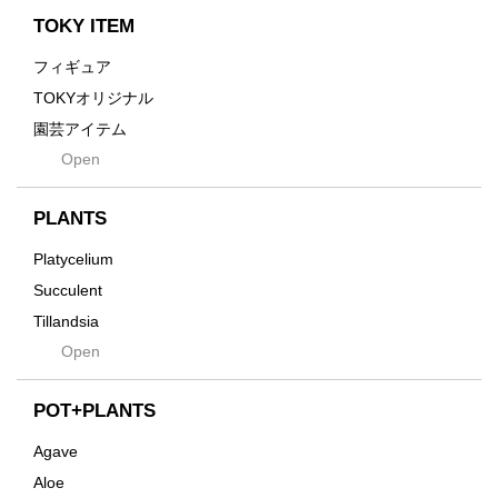
Enhance
TOKY ITEM
Grain
フィギュア
Gravity
TOKYオリジナル
Grid
園芸アイテム
Hagakure
Open
土・化粧石・活力剤
Horizon
インテリア・デザイン雑貨
Innocence
PLANTS
Tシャツ・バッグ
Kanai
その他
Platycelium
Kodama
Succulent
Kuwai
Tillandsia
Jasugan
Open
Seeds
Jomon+
Mutant
POT+PLANTS
Metamo
Agave
Native
Aloe
Progress