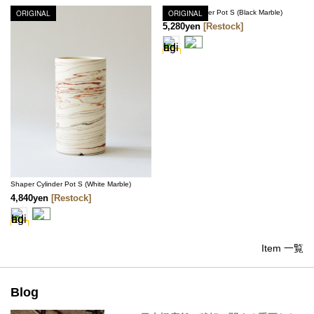
ORIGINAL
Shaper Cylinder Pot S (Black Marble)
ORIGINAL
5,280yen
[Restock]
Shaper Cylinder Pot S (White Marble)
4,840yen
[Restock]
Item 一覧
Blog