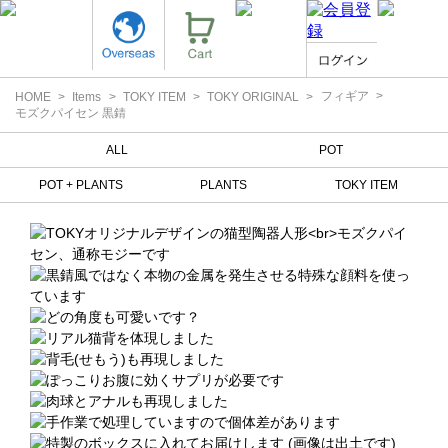
フィギア
HOME
Items
TOKY ITEM
TOKY ORIGINAL
モズクパイセン 黒錆
ALL
POT
POT + PLANTS
PLANTS
TOKY ITEM