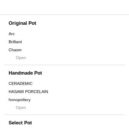
Original Pot
Arc
Brilliant
Chasm
Open
Contra
Cream
Handmade Pot
Crown
Distortion
CERADEMIC
Drop
HASAMI PORCELAIN
DUNE
honopottery
Flames
Open
nocturne
For
tamanhayat
Former
Select Pot
TETSUYA OZAWA