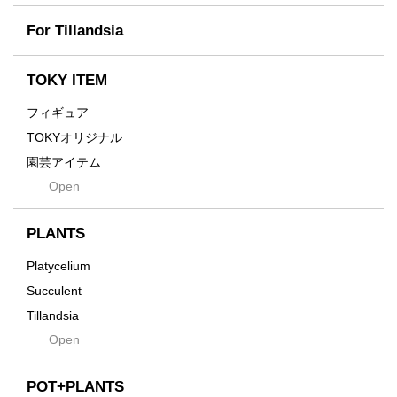
Fused
Scratch
Earth
For Tillandsia
Takehiro Ito
emeth
Yuya Iha
Enhance
TOKY ITEM
Grain
フィギュア
Gravity
TOKYオリジナル
Grid
園芸アイテム
Hagakure
Open
土・化粧石・活力剤
Horizon
インテリア・デザイン雑貨
Innocence
PLANTS
Tシャツ・バッグ
Kanai
その他
Platycelium
Kodama
Succulent
Kuwai
Tillandsia
Jasugan
Open
Seeds
Jomon+
Mutant
POT+PLANTS