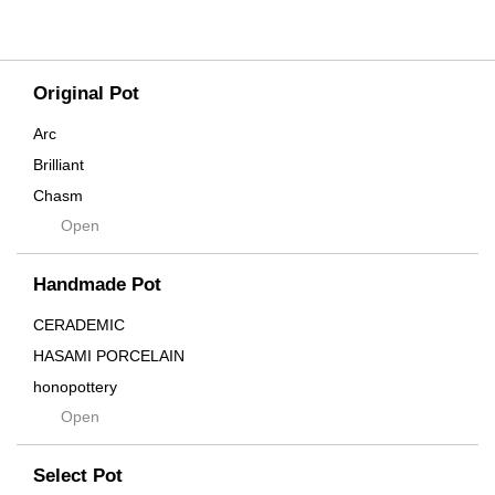
Original Pot
Arc
Brilliant
Chasm
Open
Contra
Cream
Handmade Pot
Crown
Distortion
CERADEMIC
Drop
HASAMI PORCELAIN
DUNE
honopottery
Flames
Open
nocturne
For
tamanhayat
Former
Select Pot
TETSUYA OZAWA