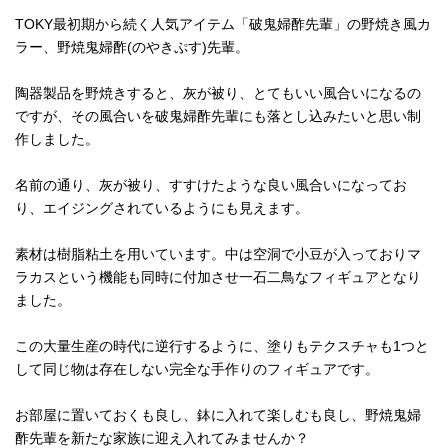
TOKY最初期から続く人気アイテム「破鬼婦酢先輩」の野焼き風カ
ラー、野焼鬼婦酢(のやきぷす)先輩。
陶器製品を野焼きすると、灰が被り、とてもいい風合いになるの
ですが、その風合いを破鬼婦酢先輩にも落とし込みたいと思い制
作しました。
名前の通り、灰が被り、すすけたような良い風合いになってお
り、エイジングされているようにも見えます。
素材は樹脂粘土を用いています。中は空洞で小豆が入っておりマ
ラカスという機能も同時に付加させ一石二鳥なフィギュアとなり
ました。
この大量生産の時代に逆行するように、塗りもテクスチャも1つと
して同じ物は存在しない完全な手作りのフィギュアです。
お部屋に置いておくも良し、鉢に入れて楽しむも良し、野焼鬼婦
酢先輩を新たな家族に迎え入れてみませんか？