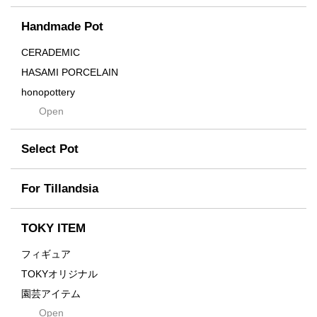
Cream
Handmade Pot
Crown
Distortion
CERADEMIC
Drop
HASAMI PORCELAIN
DUNE
honopottery
Flames
Open
nocturne
For
tamanhayat
Former
Select Pot
TETSUYA OZAWA
Fused
Scratch
Earth
For Tillandsia
Takehiro Ito
emeth
Yuya Iha
Enhance
TOKY ITEM
Grain
フィギュア
Gravity
TOKYオリジナル
Grid
園芸アイテム
Hagakure
Open
土・化粧石・活力剤