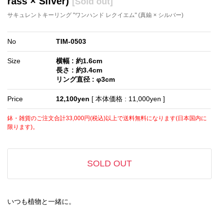
rass × Silver)
[Sold out]
サキュレントキーリング "ワンハンド レクイエム" (真鍮 × シルバー)
No
TIM-0503
Size
横幅 : 約1.6cm
長さ : 約3.4cm
リング直径 : φ3cm
Price
12,100yen
[ 本体価格 : 11,000yen ]
鉢・雑貨のご注文合計33,000円(税込)以上で送料無料になります(日本国内に
限ります)。
SOLD OUT
いつも植物と一緒に。