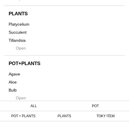
Horizon
インテリア・デザイン雑貨
Innocence
PLANTS
Tシャツ・バッグ
Kanai
その他
Platycelium
Kodama
Succulent
Kuwai
Tillandsia
Jasugan
Open
Seeds
Jomon+
Mutant
POT+PLANTS
Metamo
Agave
Native
Aloe
Progress
Bulb
Quartz
Open
Cactus
RAKU
Caudex
ALL
POT
Reversi
Cycas
POT + PLANTS
PLANTS
TOKY ITEM
Rock
Euphorbia
Rugga