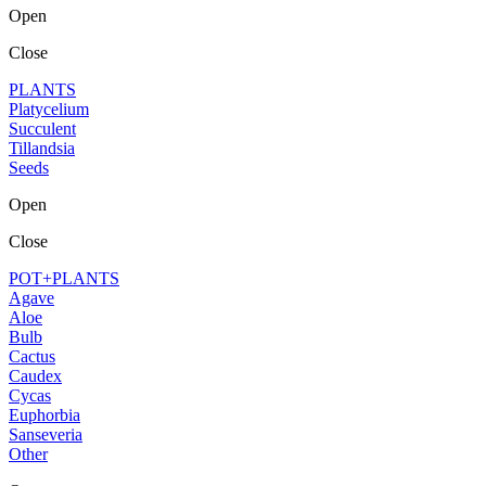
Open
Close
PLANTS
Platycelium
Succulent
Tillandsia
Seeds
Open
Close
POT+PLANTS
Agave
Aloe
Bulb
Cactus
Caudex
Cycas
Euphorbia
Sanseveria
Other