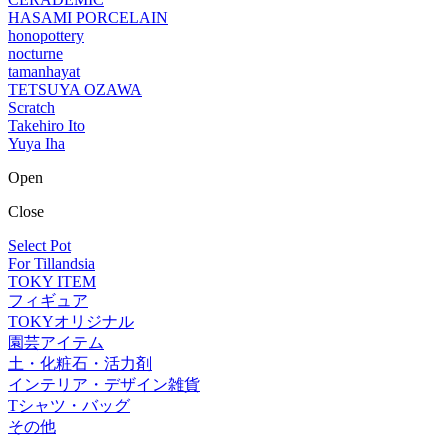
HASAMI PORCELAIN
honopottery
nocturne
tamanhayat
TETSUYA OZAWA
Scratch
Takehiro Ito
Yuya Iha
Open
Close
Select Pot
For Tillandsia
TOKY ITEM
フィギュア
TOKYオリジナル
園芸アイテム
土・化粧石・活力剤
インテリア・デザイン雑貨
Tシャツ・バッグ
その他