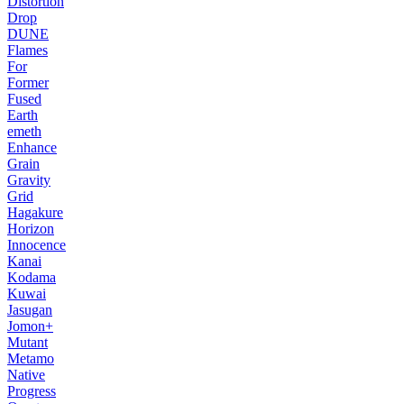
Distortion
Drop
DUNE
Flames
For
Former
Fused
Earth
emeth
Enhance
Grain
Gravity
Grid
Hagakure
Horizon
Innocence
Kanai
Kodama
Kuwai
Jasugan
Jomon+
Mutant
Metamo
Native
Progress