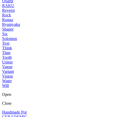
Quartz
RAKU
Reversi
Rock
Rugga
Ryumyaku
Shaper
Six
Solomon
Text
Think
Titan
Tooth
Union
Vague
Variant
Vision
Water
Will
Open
Close
Handmade Pot
CERADEMIC