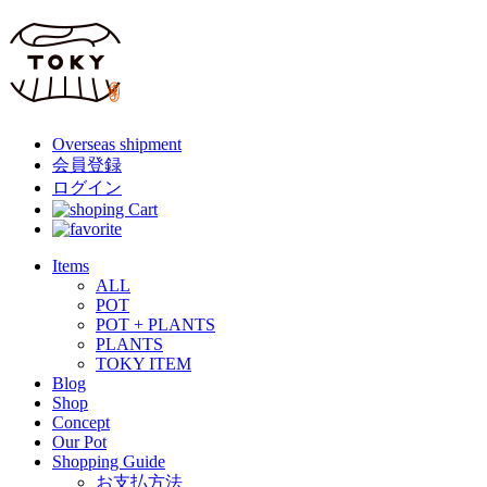
Overseas shipment
会員登録
ログイン
Items
ALL
POT
POT + PLANTS
PLANTS
TOKY ITEM
Blog
Shop
Concept
Our Pot
Shopping Guide
お支払方法