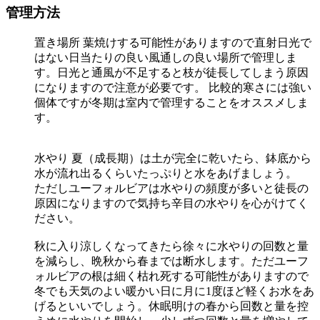
管理方法
置き場所
葉焼けする可能性がありますので直射日光で
はない日当たりの良い風通しの良い場所で管理しま
す。日光と通風が不足すると枝が徒長してしまう原因
になりますので注意が必要です。 比較的寒さには強い
個体ですが冬期は室内で管理することをオススメしま
す。
水やり
夏（成長期）は土が完全に乾いたら、鉢底から
水が流れ出るくらいたっぷりと水をあげましょう。
ただしユーフォルビアは水やりの頻度が多いと徒長の
原因になりますので気持ち辛目の水やりを心がけてく
ださい。
秋に入り涼しくなってきたら徐々に水やりの回数と量
を減らし、晩秋から春までは断水します。ただユーフ
ォルビアの根は細く枯れ死する可能性がありますので
冬でも天気のよい暖かい日に月に1度ほど軽くお水をあ
げるといいでしょう。休眠明けの春から回数と量を控