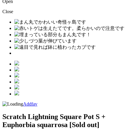
Open
Close
Addfav
Scratch Lightning Square Pot S +
Euphorbia squarrosa
[Sold out]