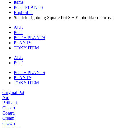
Items
POT+PLANTS
Euphorbia
Scratch Lightning Square Pot S + Euphorbia squarrosa
ALL
POT
POT + PLANTS
PLANTS
TOKY ITEM
ALL
POT
POT + PLANTS
PLANTS
TOKY ITEM
Original Pot
Arc
Brilliant
Chasm
Contra
Cream
Crown