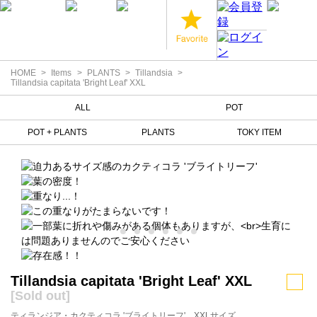
HOME
Items
PLANTS
Tillandsia
Tillandsia capitata 'Bright Leaf' XXL
ALL
POT
POT + PLANTS
PLANTS
TOKY ITEM
Tillandsia capitata 'Bright Leaf' XXL
[Sold out]
ティランジア・カクティコラ 'ブライトリーフ' XXLサイズ