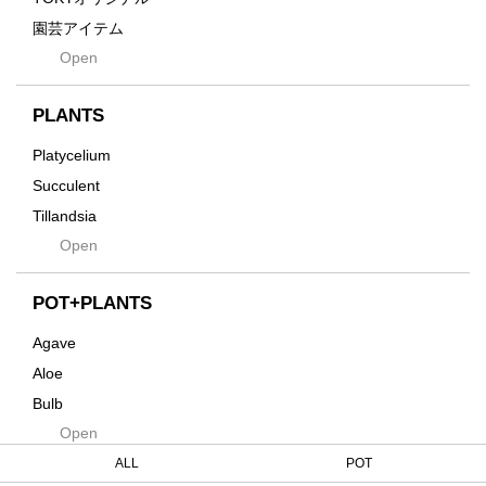
Grid
園芸アイテム
Hagakure
Open
土・化粧石・活力剤
Horizon
インテリア・デザイン雑貨
Innocence
PLANTS
Tシャツ・バッグ
Kanai
その他
Platycelium
Kodama
Succulent
Kuwai
Tillandsia
Jasugan
Open
Seeds
Jomon+
Mutant
POT+PLANTS
Metamo
Agave
Native
Aloe
Progress
Bulb
Quartz
Open
Cactus
RAKU
Caudex
ALL
POT
Reversi