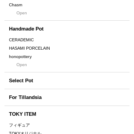
Chasm
Open
Contra
Cream
Handmade Pot
Crown
Distortion
CERADEMIC
Drop
HASAMI PORCELAIN
DUNE
honopottery
Flames
Open
nocturne
For
tamanhayat
Former
Select Pot
TETSUYA OZAWA
Fused
Scratch
Earth
For Tillandsia
Takehiro Ito
emeth
Yuya Iha
Enhance
TOKY ITEM
Grain
フィギュア
Gravity
TOKYオリジナル