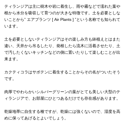
ティランジアは主に樹木や岩に着生し、雨や霧などで濡れた葉や
根から水分を吸収して育つのが大きな特徴です。土を必要としな
いことから” エアプランツ [ Air Plants ] ”という名称でも知られて
います。
土を必要としないティランジアはその楽しみ方も鉢植えとはまた
違い、天井から吊るしたり、発根したら流木に活着させたり、土
で汚したくないキッチンなどの側に置いたりして楽しむことが出
来ます。
カクティコラはサボテンに着生することからその名がついたそう
です。
肉厚でやわらかいシルバーグリーンの葉がとても美しい大型のテ
ィランジアで、お部屋にひとつあるだけでも存在感があります。
乾燥地帯に自生する種ですが、乾燥には強くないので、湿度を高
めに保ってあげるとよいでしょう。