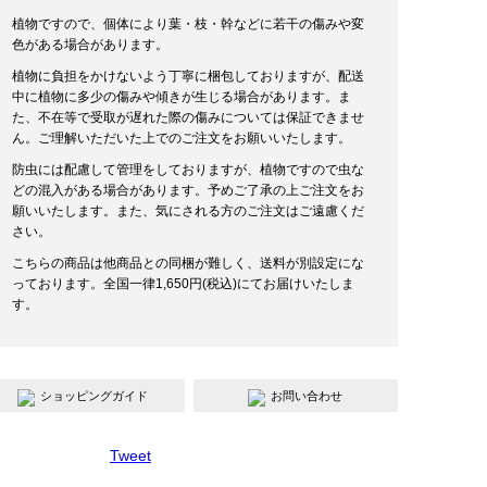
植物ですので、個体により葉・枝・幹などに若干の傷みや変
色がある場合があります。
植物に負担をかけないよう丁寧に梱包しておりますが、配送
中に植物に多少の傷みや傾きが生じる場合があります。ま
た、不在等で受取が遅れた際の傷みについては保証できませ
ん。ご理解いただいた上でのご注文をお願いいたします。
防虫には配慮して管理をしておりますが、植物ですので虫な
どの混入がある場合があります。予めご了承の上ご注文をお
願いいたします。また、気にされる方のご注文はご遠慮くだ
さい。
こちらの商品は他商品との同梱が難しく、送料が別設定にな
っております。全国一律1,650円(税込)にてお届けいたしま
す。
ショッピングガイド
お問い合わせ
Tweet