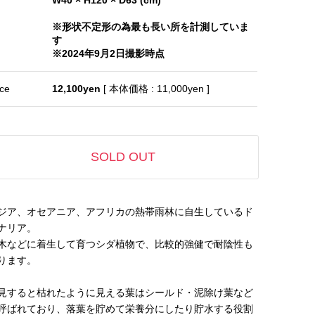
※形状不定形の為最も長い所を計測していま
す
※2024年9月2日撮影時点
ice
12,100yen
[ 本体価格 : 11,000yen ]
SOLD OUT
ジア、オセアニア、アフリカの熱帯雨林に自生しているド
ナリア。
木などに着生して育つシダ植物で、比較的強健で耐陰性も
ります。
見すると枯れたように見える葉はシールド・泥除け葉など
呼ばれており、落葉を貯めて栄養分にしたり貯水する役割