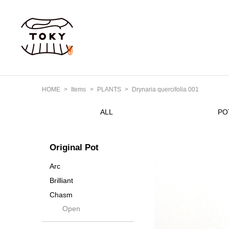
HOME
Items
PLANTS
Drynaria quercifolia 001
ALL
PO
Original Pot
Arc
Brilliant
Chasm
Open
Contra
Cream