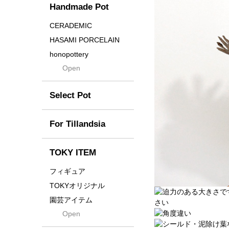
Handmade Pot
Crown
Distortion
CERADEMIC
Drop
HASAMI PORCELAIN
DUNE
honopottery
Flames
Open
nocturne
For
tamanhayat
Former
Select Pot
TETSUYA OZAWA
Fused
Scratch
Earth
For Tillandsia
Takehiro Ito
emeth
Yuya Iha
Enhance
TOKY ITEM
Grain
フィギュア
Gravity
TOKYオリジナル
Grid
園芸アイテム
Hagakure
Open
土・化粧石・活力剤
Horizon
インテリア・デザイン雑