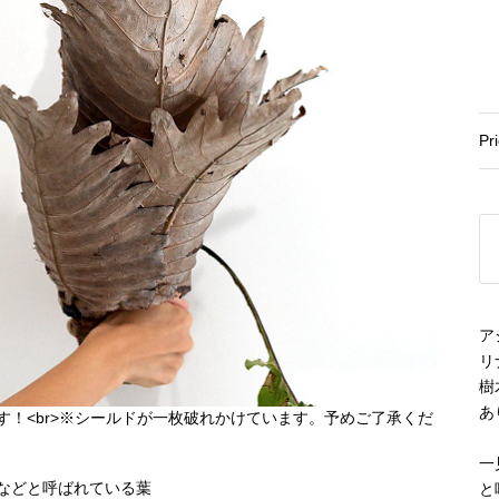
Pr
ア
リ
樹
あ
一
と