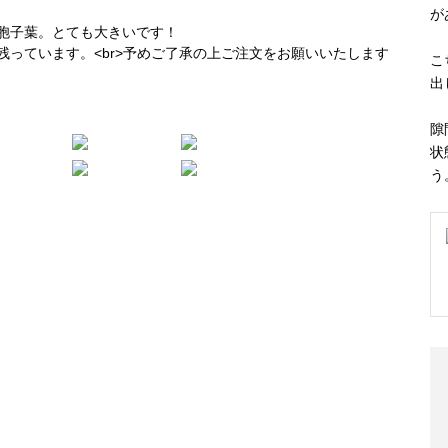
が
こ
出
隙
状
う