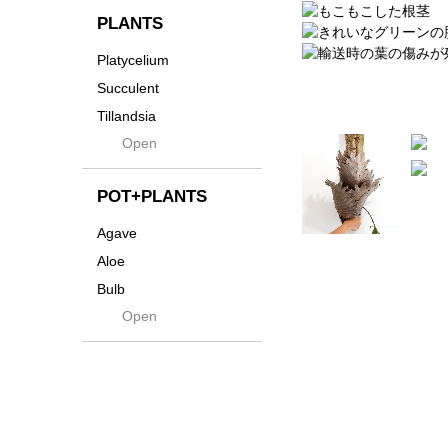
貨
Innocence
PLANTS
Tシャツ・バッグ
Kanai
Platycelium
その他
Kodama
Succulent
Kuwai
Tillandsia
Jasugan
Open
Seeds
Jomon+
Mutant
POT+PLANTS
Metamo
Agave
Native
Aloe
Progress
Bulb
Quartz
Open
Cactus
RAKU
Caudex
Reversi
Cycas
Rock
Euphorbia
Rugga
Sanseveria
Ryumyaku