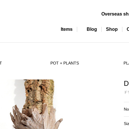
Overseas sh
Items
Blog
Shop
T
POT + PLANTS
PL
D
ド
No
Si