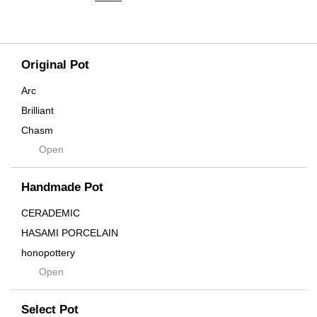
Original Pot
Arc
Brilliant
Chasm
Open
Contra
Cream
Handmade Pot
Crown
Distortion
CERADEMIC
Drop
HASAMI PORCELAIN
DUNE
honopottery
Flames
Open
nocturne
For
tamanhayat
Former
Select Pot
TETSUYA OZAWA