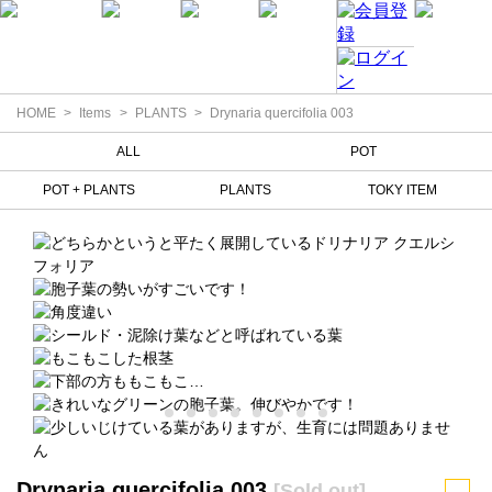
HOME
Items
PLANTS
Drynaria quercifolia 003
ALL
POT
POT + PLANTS
PLANTS
TOKY ITEM
Drynaria quercifolia 003
[Sold out]