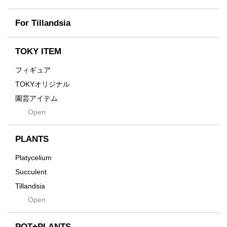
Fused
Scratch
Earth
For Tillandsia
Takehiro Ito
emeth
Yuya Iha
Enhance
TOKY ITEM
Grain
フィギュア
Gravity
TOKYオリジナル
Grid
園芸アイテム
Hagakure
Open
土・化粧石・活力剤
Horizon
インテリア・デザイン雑貨
Innocence
PLANTS
Tシャツ・バッグ
Kanai
その他
Platycelium
Kodama
Succulent
Kuwai
Tillandsia
Jasugan
Open
Seeds
Jomon+
Mutant
POT+PLANTS