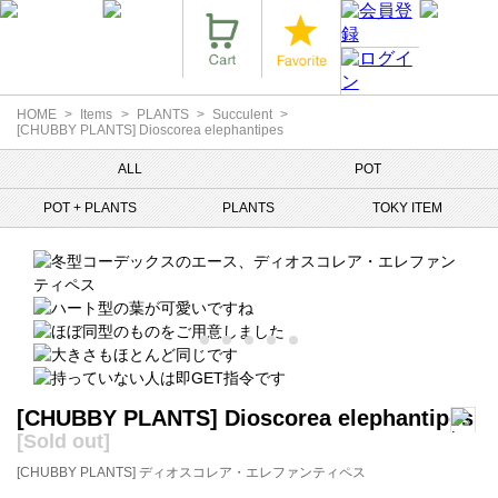
HOME
Items
PLANTS
Succulent
[CHUBBY PLANTS] Dioscorea elephantipes
ALL
POT
POT + PLANTS
PLANTS
TOKY ITEM
[CHUBBY PLANTS] Dioscorea elephantipes
[Sold out]
[CHUBBY PLANTS] ディオスコレア・エレファンティペス