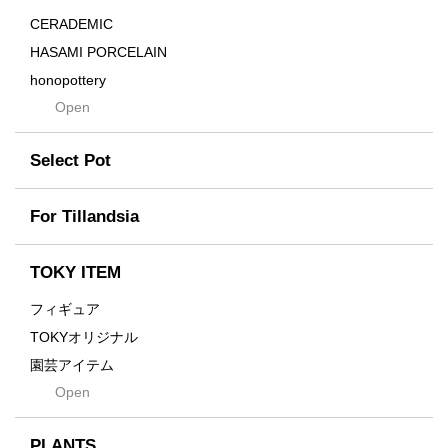
Distortion
CERADEMIC
Drop
HASAMI PORCELAIN
DUNE
honopottery
Flames
Open
nocturne
For
tamanhayat
Former
Select Pot
TETSUYA OZAWA
Fused
Scratch
Earth
For Tillandsia
Takehiro Ito
emeth
Yuya Iha
Enhance
TOKY ITEM
Grain
フィギュア
Gravity
TOKYオリジナル
Grid
園芸アイテム
Hagakure
Open
土・化粧石・活力剤
Horizon
インテリア・デザイン雑貨
Innocence
PLANTS