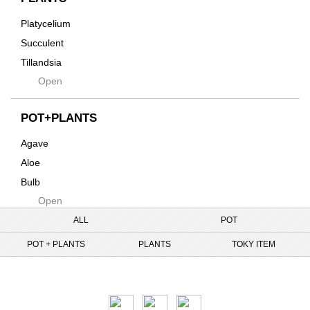
Tシャツ・バッグ
Kanai
その他
Platycelium
Kodama
Succulent
Kuwai
Tillandsia
Jasugan
Open
Seeds
Jomon+
Mutant
POT+PLANTS
Metamo
Agave
Native
Aloe
Progress
Bulb
Quartz
Open
Cactus
RAKU
Caudex
ALL
POT
Reversi
Cycas
POT + PLANTS
PLANTS
TOKY ITEM
Rock
Euphorbia
Rugga
Tweet
Sanseveria
Ryumyaku
Other
Shaper