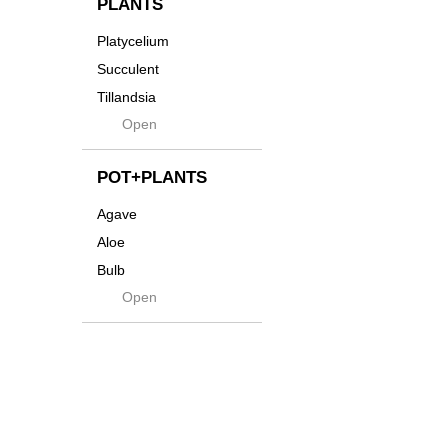
PLANTS
Tシャツ・バッグ
Kanai
Platycelium
その他
Kodama
Succulent
Kuwai
Tillandsia
Jasugan
Open
Seeds
Jomon+
Mutant
POT+PLANTS
Metamo
Agave
Native
Aloe
Progress
Bulb
Quartz
Open
Cactus
RAKU
Caudex
Reversi
Cycas
Rock
Euphorbia
Rugga
Sanseveria
Ryumyaku
Other
Shaper