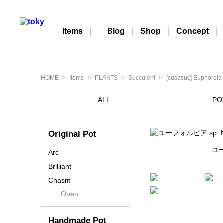
Items
Blog
Shop
Concept
HOME
Items
PLANTS
Succulent
[cusasuc] Euphorbia
ALL
PO
Original Pot
ユー
Arc
Brilliant
Chasm
Open
Contra
Cream
Handmade Pot
Crown