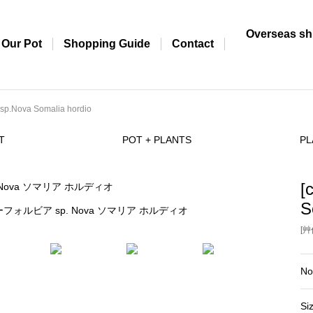
Overseas sh
Our Pot
Shopping Guide
Contact
 sp.Nova Somalia hordio
T
POT + PLANTS
PL
[
S
フォルビア sp. Nova ソマリア ホルディオ
[艸
No
Si