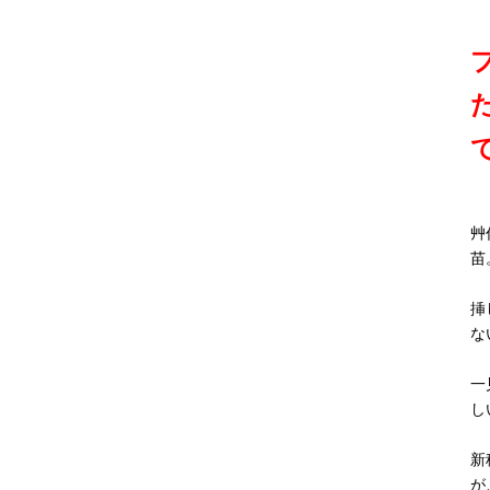
艸作
苗
挿
な
一
し
新
が