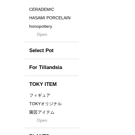
Distortion
CERADEMIC
Drop
HASAMI PORCELAIN
DUNE
honopottery
Flames
Open
nocturne
For
tamanhayat
Former
Select Pot
TETSUYA OZAWA
Fused
Scratch
Earth
For Tillandsia
Takehiro Ito
emeth
Yuya Iha
Enhance
TOKY ITEM
Grain
フィギュア
Gravity
TOKYオリジナル
Grid
園芸アイテム
Hagakure
Open
土・化粧石・活力剤
Horizon
インテリア・デザイン雑
貨
Innocence