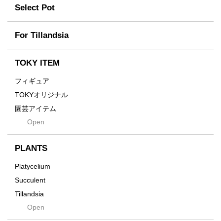
Former
Select Pot
TETSUYA OZAWA
Fused
Scratch
Earth
For Tillandsia
Takehiro Ito
emeth
Yuya Iha
Enhance
TOKY ITEM
Grain
フィギュア
Gravity
TOKYオリジナル
Grid
園芸アイテム
Hagakure
Open
土・化粧石・活力剤
Horizon
インテリア・デザイン雑貨
Innocence
PLANTS
Tシャツ・バッグ
Kanai
その他
Platycelium
Kodama
Succulent
Kuwai
Tillandsia
Jasugan
Open
Seeds
Jomon+