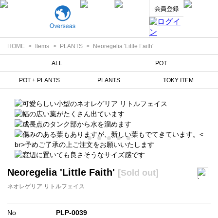
HOME
Items
PLANTS
Neoregelia 'Little Faith'
ALL
POT
POT + PLANTS
PLANTS
TOKY ITEM
Neoregelia 'Little Faith'
[Sold out]
ネオレゲリア リトルフェイス
No
PLP-0039