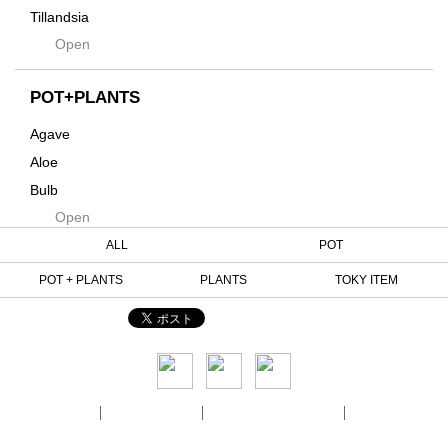
Kuwai
Tillandsia
Jasugan
Open
Seeds
Jomon+
Mutant
POT+PLANTS
Metamo
Agave
Native
Aloe
Progress
Bulb
Quartz
Open
Cactus
RAKU
Caudex
ALL
POT
Reversi
Cycas
POT + PLANTS
PLANTS
TOKY ITEM
Rock
Euphorbia
Rugga
Sanseveria
Ryumyaku
Other
Shaper
Six
会社概要
個人情報保護方針
特定商取引法に関する表記
利用規約
Solomon
© TOKY. ALL RIGHTS RESERVED