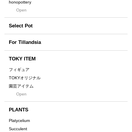
DUNE
honopottery
Flames
Open
nocturne
For
tamanhayat
Former
Select Pot
TETSUYA OZAWA
Fused
Scratch
Earth
For Tillandsia
Takehiro Ito
emeth
Yuya Iha
Enhance
TOKY ITEM
Grain
フィギュア
Gravity
TOKYオリジナル
Grid
園芸アイテム
Hagakure
Open
土・化粧石・活力剤
Horizon
インテリア・デザイン雑貨
Innocence
PLANTS
Tシャツ・バッグ
Kanai
その他
Platycelium
Kodama
Succulent