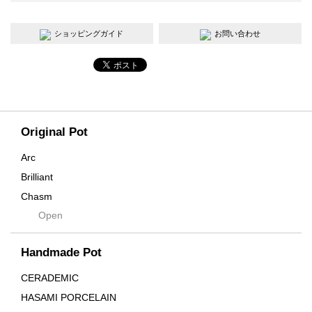
ショッピングガイド
お問い合わせ
Original Pot
Arc
Brilliant
Chasm
Open
Contra
Cream
Handmade Pot
Crown
Distortion
CERADEMIC
Drop
HASAMI PORCELAIN