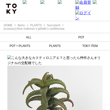
HOME
Items
PLANTS
Succulent
[cusasuc] Aloe irafensis x gillettii x castilloniae
ALL
POT
POT + PLANTS
PLANTS
TOKY ITEM