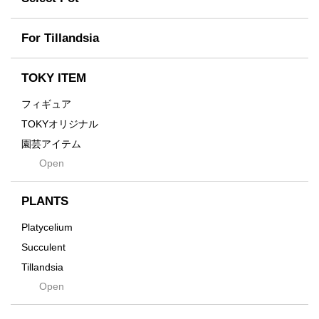
TETSUYA OZAWA
Fused
Scratch
Earth
For Tillandsia
Takehiro Ito
emeth
Yuya Iha
Enhance
TOKY ITEM
Grain
フィギュア
Gravity
TOKYオリジナル
Grid
園芸アイテム
Hagakure
Open
土・化粧石・活力剤
Horizon
インテリア・デザイン雑貨
Innocence
PLANTS
Tシャツ・バッグ
Kanai
その他
Platycelium
Kodama
Succulent
Kuwai
Tillandsia
Jasugan
Open
Seeds
Jomon+
Mutant