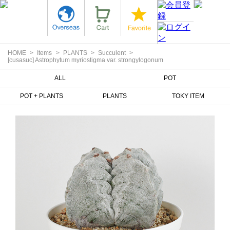
HOME
Items
PLANTS
Succulent
[cusasuc] Astrophytum myriostigma var. strongylogonum
ALL
POT
POT + PLANTS
PLANTS
TOKY ITEM