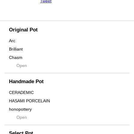
Tweet
Original Pot
Arc
Brilliant
Chasm
Open
Contra
Cream
Handmade Pot
Crown
Distortion
CERADEMIC
Drop
HASAMI PORCELAIN
DUNE
honopottery
Flames
Open
nocturne
For
tamanhayat
Former
Select Pot