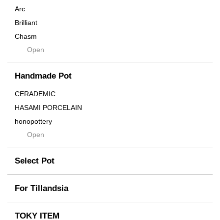
Arc
Brilliant
Chasm
Open
Contra
Cream
Handmade Pot
Crown
Distortion
CERADEMIC
Drop
HASAMI PORCELAIN
DUNE
honopottery
Flames
Open
nocturne
For
tamanhayat
Former
Select Pot
TETSUYA OZAWA
Fused
Scratch
Earth
For Tillandsia
Takehiro Ito
emeth
Yuya Iha
Enhance
TOKY ITEM