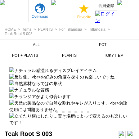
HOME
Items
PLANTS
For Tillandsia
Tillandsia
Teak Root S 003
ALL
POT
POT + PLANTS
PLANTS
TOKY ITEM
Teak Root S 003