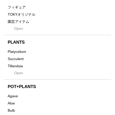
Grain
フィギュア
Gravity
TOKYオリジナル
Grid
園芸アイテム
Hagakure
Open
土・化粧石・活力剤
Horizon
インテリア・デザイン雑貨
Innocence
PLANTS
Tシャツ・バッグ
Kanai
その他
Platycelium
Kodama
Succulent
Kuwai
Tillandsia
Jasugan
Open
Seeds
Jomon+
Mutant
POT+PLANTS
Metamo
Agave
Native
Aloe
Progress
Bulb
Quartz