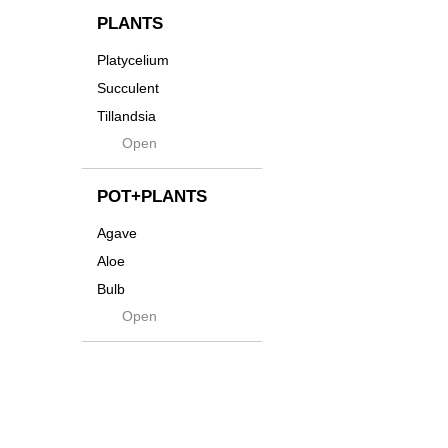
貨
Innocence
PLANTS
Tシャツ・バッグ
Kanai
Platycelium
その他
Kodama
Succulent
Kuwai
Tillandsia
Jasugan
Open
Seeds
Jomon+
Mutant
POT+PLANTS
Metamo
Agave
Native
Aloe
Progress
Bulb
Quartz
Open
Cactus
RAKU
Caudex
Reversi
Cycas
Rock
Euphorbia
Rugga
Sanseveria
Ryumyaku