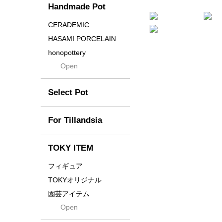
Handmade Pot
Crown
Distortion
CERADEMIC
Drop
HASAMI PORCELAIN
DUNE
honopottery
Flames
Open
nocturne
For
tamanhayat
Former
Select Pot
TETSUYA OZAWA
Fused
Scratch
Earth
For Tillandsia
Takehiro Ito
emeth
Yuya Iha
Enhance
TOKY ITEM
Grain
フィギュア
Gravity
TOKYオリジナル
Grid
園芸アイテム
Hagakure
Open
土・化粧石・活力剤
Horizon
インテリア・デザイン雑