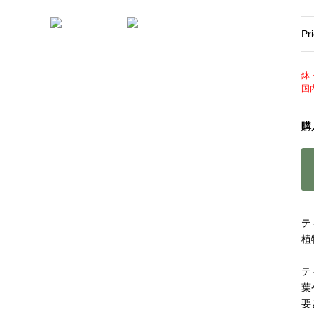
Pr
鉢
国
購
テ
植
テ
葉
要