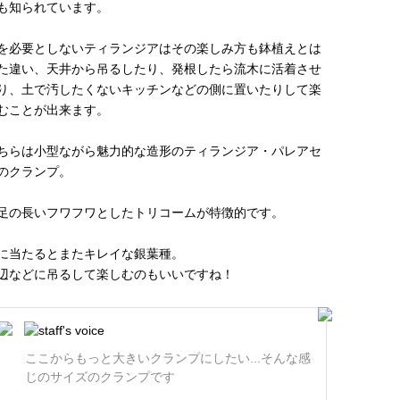
も知られています。
を必要としないティランジアはその楽しみ方も鉢植えとは
た違い、天井から吊るしたり、発根したら流木に活着させ
り、土で汚したくないキッチンなどの側に置いたりして楽
むことが出来ます。
ちらは小型ながら魅力的な造形のティランジア・パレアセ
のクランプ。
足の長いフワフワとしたトリコームが特徴的です。
に当たるとまたキレイな銀葉種。
辺などに吊るして楽しむのもいいですね！
ここからもっと大きいクランプにしたい...そんな感
じのサイズのクランプです