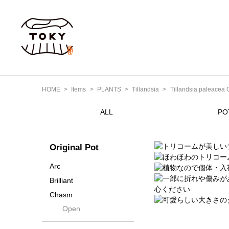
HOME
Items
PLANTS
Tillandsia
Tillandsia paleacea
ALL
PO
Original Pot
Arc
Brilliant
Chasm
Open
Contra
Cream