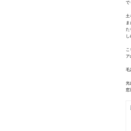
で
土
ま
た
し
こ
ア
毛
光
窓