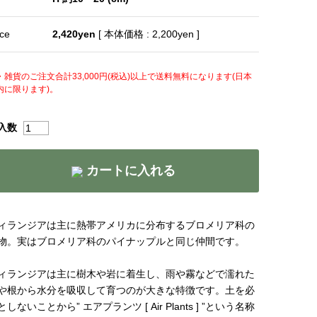
ice
2,420yen
[ 本体価格 : 2,200yen ]
・雑貨のご注文合計33,000円(税込)以上で送料無料になります(日本
内に限ります)。
入数
カートに入れる
ィランジアは主に熱帯アメリカに分布するブロメリア科の
物。実はブロメリア科のパイナップルと同じ仲間です。
ィランジアは主に樹木や岩に着生し、雨や霧などで濡れた
や根から水分を吸収して育つのが大きな特徴です。土を必
としないことから” エアプランツ [ Air Plants ] ”という名称