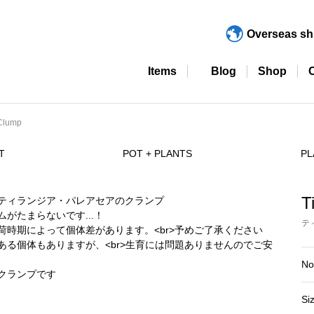
Overseas sh
Items
Blog
Shop
 Clump
T
POT + PLANTS
PL
T
テ
No
Si