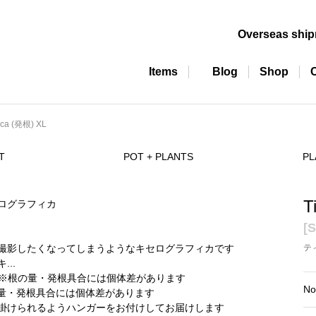
Overseas shi
Items
Blog
Shop
hica (発根) XL
T
POT + PLANTS
PL
T
[S
テ
No