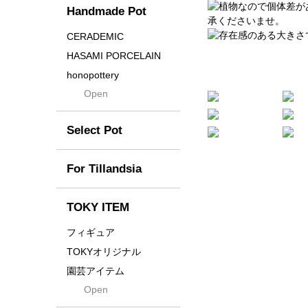
Handmade Pot
Crown
Distortion
CERADEMIC
Drop
HASAMI PORCELAIN
DUNE
honopottery
Flames
Open
nocturne
For
tamanhayat
Former
Select Pot
TETSUYA OZAWA
Fused
Scratch
Earth
For Tillandsia
Takehiro Ito
emeth
Yuya Iha
Enhance
TOKY ITEM
Grain
フィギュア
Gravity
TOKYオリジナル
Grid
園芸アイテム
Hagakure
Open
土・化粧石・活力剤
Horizon