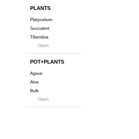
インテリア・デザイン雑
貨
Innocence
PLANTS
Tシャツ・バッグ
Kanai
Platycelium
その他
Kodama
Succulent
Kuwai
Tillandsia
Jasugan
Open
Seeds
Jomon+
Mutant
POT+PLANTS
Metamo
Agave
Native
Aloe
Progress
Bulb
Quartz
Open
Cactus
RAKU
Caudex
Reversi
Cycas
Rock
Euphorbia
Rugga
Sanseveria
Ryumyaku