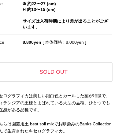
ze
Φ 約22〜27 (cm)
H 約13〜15 (cm)
サイズは入荷時期により差が出ることがござ
います。
ice
8,800yen
[ 本体価格 : 8,000yen ]
SOLD OUT
セログラフィカは美しい銀白色とカールした葉が特徴で、
ィランジアの王様とよばれている大型の品種。ひとつでも
在感がある品種です。
らは園芸用土 best soil mixでお馴染みのBanks Collection
んで生育されたキセログラフィカ。