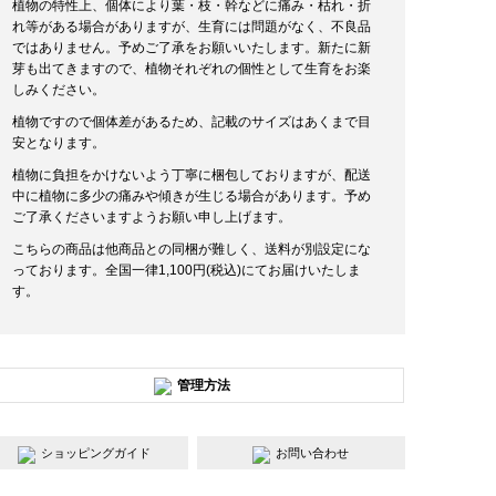
植物の特性上、個体により葉・枝・幹などに痛み・枯れ・折
れ等がある場合がありますが、生育には問題がなく、不良品
ではありません。予めご了承をお願いいたします。新たに新
芽も出てきますので、植物それぞれの個性として生育をお楽
しみください。
植物ですので個体差があるため、記載のサイズはあくまで目
安となります。
植物に負担をかけないよう丁寧に梱包しておりますが、配送
中に植物に多少の痛みや傾きが生じる場合があります。予め
ご了承くださいますようお願い申し上げます。
こちらの商品は他商品との同梱が難しく、送料が別設定にな
っております。全国一律1,100円(税込)にてお届けいたしま
す。
管理方法
ショッピングガイド
お問い合わせ