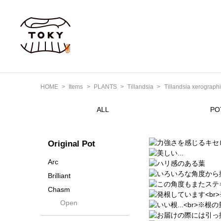
Tillandsia xerograp
HOME
Items
PLANTS
Tillandsia
ALL
PO
Original Pot
Arc
Brilliant
Chasm
Open
Contra
Cream