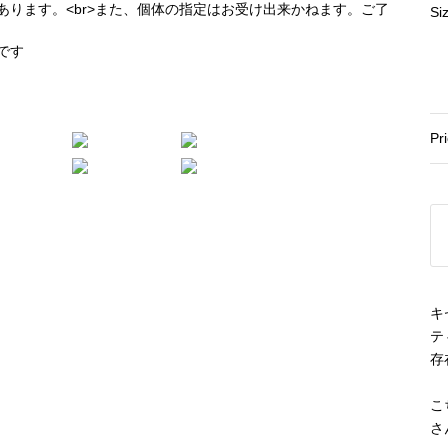
Si
Pr
キ
テ
存
こち
さ