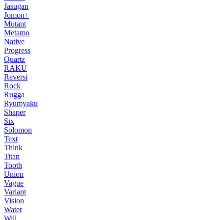
Jasugan
Jomon+
Mutant
Metamo
Native
Progress
Quartz
RAKU
Reversi
Rock
Rugga
Ryumyaku
Shaper
Six
Solomon
Text
Think
Titan
Tooth
Union
Vague
Variant
Vision
Water
Will