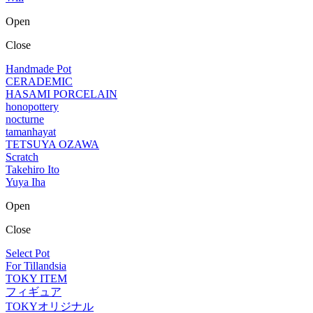
Open
Close
Handmade Pot
CERADEMIC
HASAMI PORCELAIN
honopottery
nocturne
tamanhayat
TETSUYA OZAWA
Scratch
Takehiro Ito
Yuya Iha
Open
Close
Select Pot
For Tillandsia
TOKY ITEM
フィギュア
TOKYオリジナル