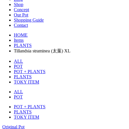
Shop
Concept
Our Pot
Shopping Guide
Contact
HOME
Items
PLANTS
Tillandsia straminea (太葉) XL
ALL
POT
POT + PLANTS
PLANTS
TOKY ITEM
ALL
POT
POT + PLANTS
PLANTS
TOKY ITEM
Original Pot