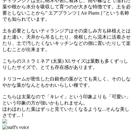
ティランジアは主に樹木や岩に着床し、雨や霧などで濡れた
葉や根から水分を吸収して育つのが大きな特徴です。土を必
要としないことから” エアプランツ [ Air Plants ] ”という名称
でも知られています。
土を必要としないティランジアはその楽しみ方も鉢植えとは
また違い、天井から吊るしたり、発根したら流木に活着させ
たり、土で汚したくないキッチンなどの側に置いたりして楽
しむことが出来ます。
こちらのストラミネア (太葉) XLサイズは葉数も多くずっし
りしたサイズで、とても存在感があります。
トリコームが密生した白銀色の葉がとても美しく、そのしな
やかな葉がなんともかわいらしい種です。
こちらは太葉なので「キレイ」という印象よりも「可愛い」
という印象の方が強いかもしれません。
ほわほわした葉はずっと見ていたくなるような...そんな美し
さです...！