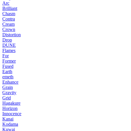
Arc
Brilliant
Chasm
Contra
Cream
Crown
Distortion
Drop
DUNE
Flames
For
Former
Fused
Earth
emeth
Enhance
Grain
Gravity
Grid
Hagakure
Horizon
Innocence
Kanai
Kodama
Kuwai