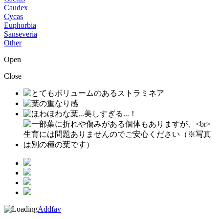
Caudex
Cycas
Euphorbia
Sanseveria
Other
Open
Close
Addfav