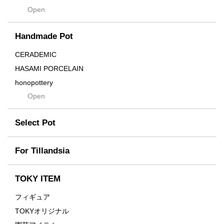
Open
Contra
Cream
Handmade Pot
Crown
Distortion
CERADEMIC
Drop
HASAMI PORCELAIN
DUNE
honopottery
Flames
Open
nocturne
For
tamanhayat
Former
Select Pot
TETSUYA OZAWA
Fused
Scratch
Earth
For Tillandsia
Takehiro Ito
emeth
Yuya Iha
Enhance
TOKY ITEM
Grain
フィギュア
Gravity
TOKYオリジナル
Grid