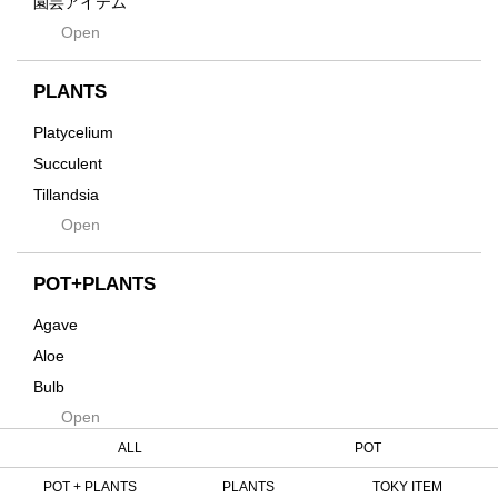
園芸アイテム
Hagakure
Open
土・化粧石・活力剤
Horizon
インテリア・デザイン雑貨
Innocence
PLANTS
Tシャツ・バッグ
Kanai
その他
Platycelium
Kodama
Succulent
Kuwai
Tillandsia
Jasugan
Open
Seeds
Jomon+
Mutant
POT+PLANTS
Metamo
Agave
Native
Aloe
Progress
Bulb
Quartz
Open
Cactus
RAKU
Caudex
ALL
POT
Reversi
Cycas
POT + PLANTS
PLANTS
TOKY ITEM
Rock