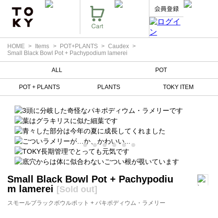
HOME
Items
POT+PLANTS
Caudex
Small Black Bowl Pot + Pachypodium lamerei
ALL
POT
POT + PLANTS
PLANTS
TOKY ITEM
Small Black Bowl Pot + Pachypodiu
m lamerei
[Sold out]
スモールブラックボウルポット + パキポディウム・ラメリー