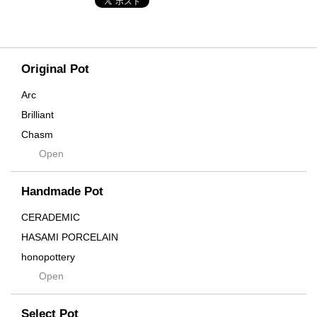
Original Pot
Arc
Brilliant
Chasm
Open
Contra
Cream
Handmade Pot
Crown
Distortion
CERADEMIC
Drop
HASAMI PORCELAIN
DUNE
honopottery
Flames
Open
nocturne
For
tamanhayat
Former
Select Pot
TETSUYA OZAWA