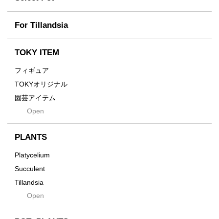
Fused
Scratch
Earth
For Tillandsia
Takehiro Ito
emeth
Yuya Iha
Enhance
TOKY ITEM
Grain
フィギュア
Gravity
TOKYオリジナル
Grid
園芸アイテム
Hagakure
Open
土・化粧石・活力剤
Horizon
インテリア・デザイン雑貨
Innocence
PLANTS
Tシャツ・バッグ
Kanai
その他
Platycelium
Kodama
Succulent
Kuwai
Tillandsia
Jasugan
Open
Seeds
Jomon+
Mutant