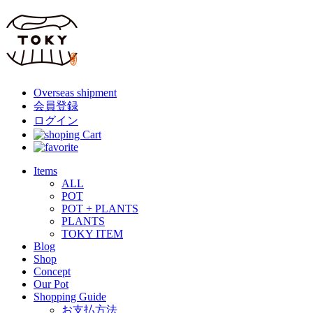
Overseas shipment
会員登録
ログイン
Items
ALL
POT
POT + PLANTS
PLANTS
TOKY ITEM
Blog
Shop
Concept
Our Pot
Shopping Guide
お支払方法