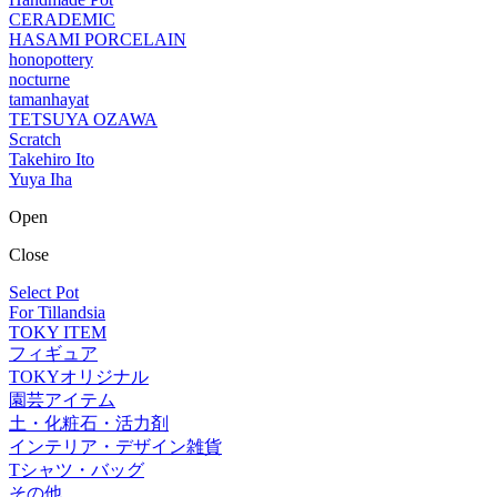
CERADEMIC
HASAMI PORCELAIN
honopottery
nocturne
tamanhayat
TETSUYA OZAWA
Scratch
Takehiro Ito
Yuya Iha
Open
Close
Select Pot
For Tillandsia
TOKY ITEM
フィギュア
TOKYオリジナル
園芸アイテム
土・化粧石・活力剤
インテリア・デザイン雑貨
Tシャツ・バッグ
その他