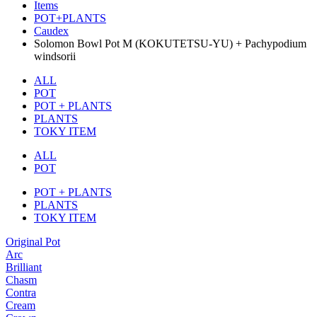
Items
POT+PLANTS
Caudex
Solomon Bowl Pot M (KOKUTETSU-YU) + Pachypodium
windsorii
ALL
POT
POT + PLANTS
PLANTS
TOKY ITEM
ALL
POT
POT + PLANTS
PLANTS
TOKY ITEM
Original Pot
Arc
Brilliant
Chasm
Contra
Cream