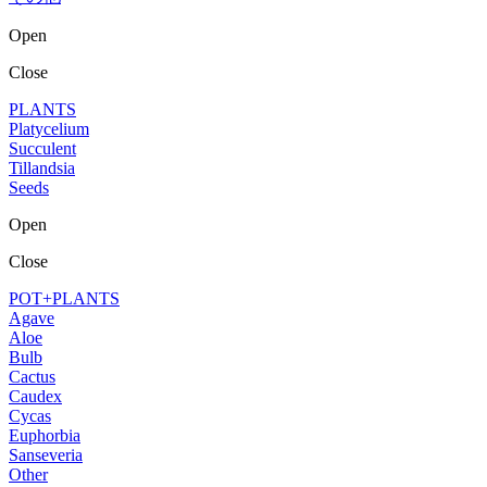
Open
Close
PLANTS
Platycelium
Succulent
Tillandsia
Seeds
Open
Close
POT+PLANTS
Agave
Aloe
Bulb
Cactus
Caudex
Cycas
Euphorbia
Sanseveria
Other