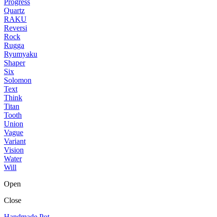
Progress
Quartz
RAKU
Reversi
Rock
Rugga
Ryumyaku
Shaper
Six
Solomon
Text
Think
Titan
Tooth
Union
Vague
Variant
Vision
Water
Will
Open
Close
Handmade Pot