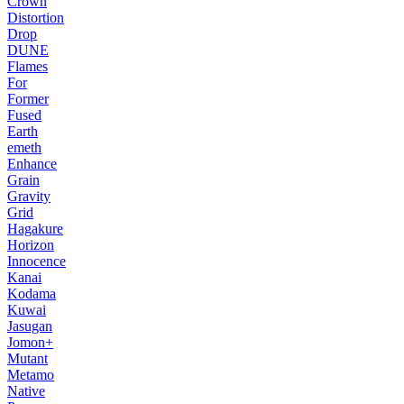
Crown
Distortion
Drop
DUNE
Flames
For
Former
Fused
Earth
emeth
Enhance
Grain
Gravity
Grid
Hagakure
Horizon
Innocence
Kanai
Kodama
Kuwai
Jasugan
Jomon+
Mutant
Metamo
Native