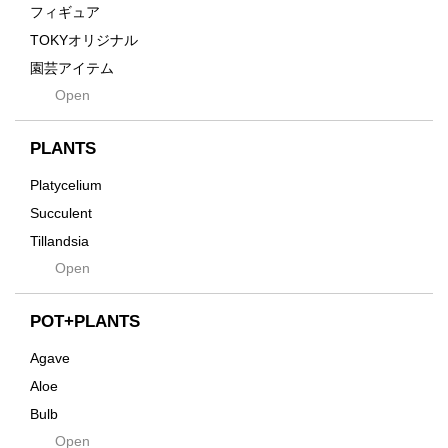
Grain
フィギュア
Gravity
TOKYオリジナル
Grid
園芸アイテム
Hagakure
Open
土・化粧石・活力剤
Horizon
インテリア・デザイン雑貨
Innocence
PLANTS
Tシャツ・バッグ
Kanai
その他
Platycelium
Kodama
Succulent
Kuwai
Tillandsia
Jasugan
Open
Seeds
Jomon+
Mutant
POT+PLANTS
Metamo
Agave
Native
Aloe
Progress
Bulb
Quartz
Open
Cactus