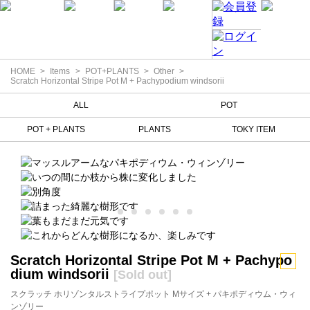
HOME
Items
POT+PLANTS
Other
Scratch Horizontal Stripe Pot M + Pachypodium windsorii
ALL
POT
POT + PLANTS
PLANTS
TOKY ITEM
Scratch Horizontal Stripe Pot M + Pachypo
dium windsorii
[Sold out]
スクラッチ ホリゾンタルストライプポット Mサイズ + パキポディウム・ウィ
ンゾリー