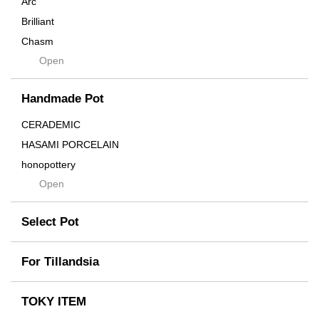
Arc
Brilliant
Chasm
Open
Contra
Cream
Handmade Pot
Crown
Distortion
CERADEMIC
Drop
HASAMI PORCELAIN
DUNE
honopottery
Flames
Open
nocturne
For
tamanhayat
Former
Select Pot
TETSUYA OZAWA
Fused
Scratch
Earth
For Tillandsia
Takehiro Ito
emeth
Yuya Iha
Enhance
TOKY ITEM