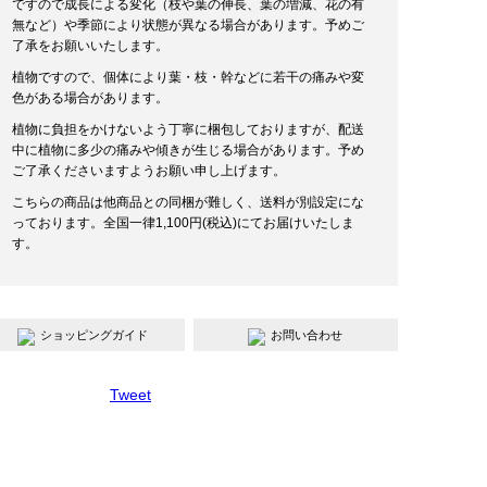
ですので成長による変化（枝や葉の伸長、葉の増減、花の有
無など）や季節により状態が異なる場合があります。予めご
了承をお願いいたします。
植物ですので、個体により葉・枝・幹などに若干の痛みや変
色がある場合があります。
植物に負担をかけないよう丁寧に梱包しておりますが、配送
中に植物に多少の痛みや傾きが生じる場合があります。予め
ご了承くださいますようお願い申し上げます。
こちらの商品は他商品との同梱が難しく、送料が別設定にな
っております。全国一律1,100円(税込)にてお届けいたしま
す。
ショッピングガイド
お問い合わせ
Tweet