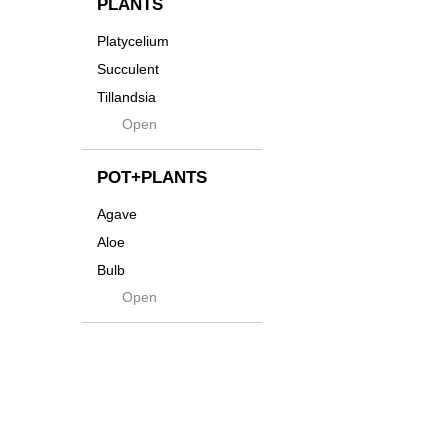
PLANTS
Tシャツ・バッグ
Kanai
Platycelium
その他
Kodama
Succulent
Kuwai
Tillandsia
Jasugan
Open
Seeds
Jomon+
Mutant
POT+PLANTS
Metamo
Agave
Native
Aloe
Progress
Bulb
Quartz
Open
Cactus
RAKU
Caudex
Reversi
Cycas
Rock
Euphorbia
Rugga
Sanseveria
Ryumyaku
Other
Shaper