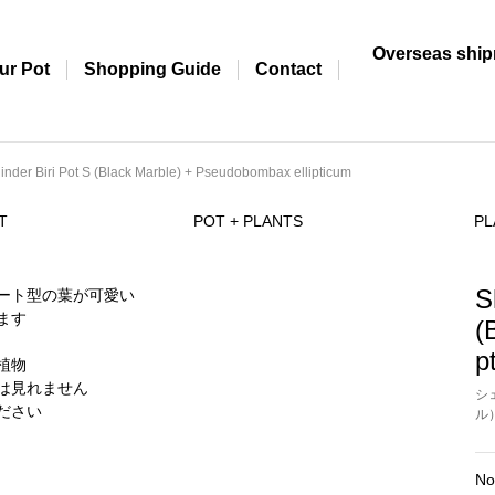
Overseas shi
ur Pot
Shopping Guide
Contact
inder Biri Pot S (Black Marble) + Pseudobombax ellipticum
T
POT + PLANTS
PL
S
(
p
シ
ル
No