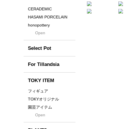
Distortion
CERADEMIC
Drop
HASAMI PORCELAIN
DUNE
honopottery
Flames
Open
nocturne
For
tamanhayat
Former
Select Pot
TETSUYA OZAWA
Fused
Scratch
Earth
For Tillandsia
Takehiro Ito
emeth
Yuya Iha
Enhance
TOKY ITEM
Grain
フィギュア
Gravity
TOKYオリジナル
Grid
園芸アイテム
Hagakure
Open
土・化粧石・活力剤
Horizon
インテリア・デザイン雑
貨
Innocence