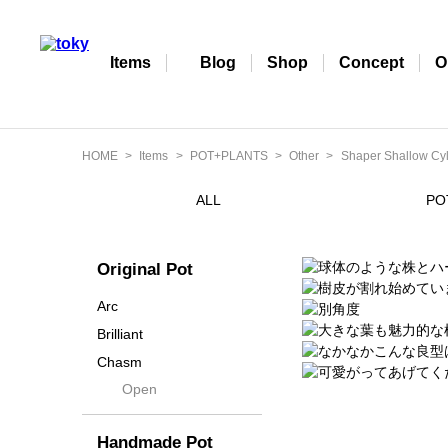
Items
Blog
Shop
Concept
O
HOME
Items
POT+PLANTS
Other
Shaper Shallow Cyl
ALL
PO
Original Pot
Arc
Brilliant
Chasm
Open
Contra
Cream
Handmade Pot
Crown