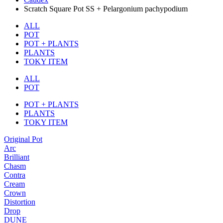
Scratch Square Pot SS + Pelargonium pachypodium
ALL
POT
POT + PLANTS
PLANTS
TOKY ITEM
ALL
POT
POT + PLANTS
PLANTS
TOKY ITEM
Original Pot
Arc
Brilliant
Chasm
Contra
Cream
Crown
Distortion
Drop
DUNE