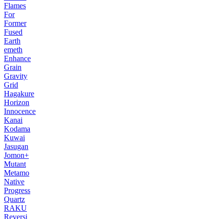
Flames
For
Former
Fused
Earth
emeth
Enhance
Grain
Gravity
Grid
Hagakure
Horizon
Innocence
Kanai
Kodama
Kuwai
Jasugan
Jomon+
Mutant
Metamo
Native
Progress
Quartz
RAKU
Reversi