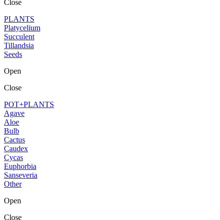
Close
PLANTS
Platycelium
Succulent
Tillandsia
Seeds
Open
Close
POT+PLANTS
Agave
Aloe
Bulb
Cactus
Caudex
Cycas
Euphorbia
Sanseveria
Other
Open
Close