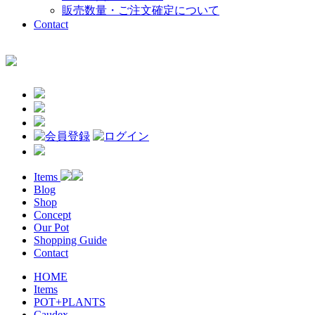
販売数量・ご注文確定について
Contact
Items
Blog
Shop
Concept
Our Pot
Shopping Guide
Contact
HOME
Items
POT+PLANTS
Caudex