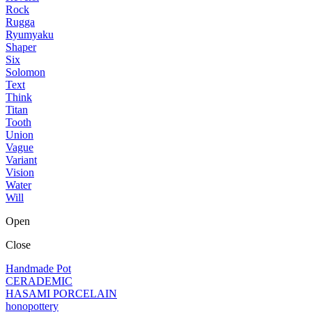
Rock
Rugga
Ryumyaku
Shaper
Six
Solomon
Text
Think
Titan
Tooth
Union
Vague
Variant
Vision
Water
Will
Open
Close
Handmade Pot
CERADEMIC
HASAMI PORCELAIN
honopottery