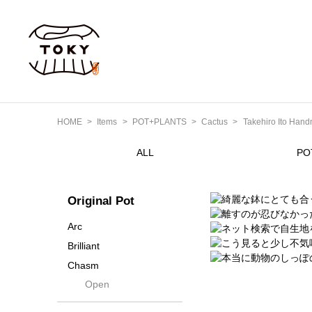
HOME
Items
POT+PLANTS
Cactus
Takehiro Ito Han
ALL
PO
Original Pot
Arc
Brilliant
Chasm
Open
Contra
Cream