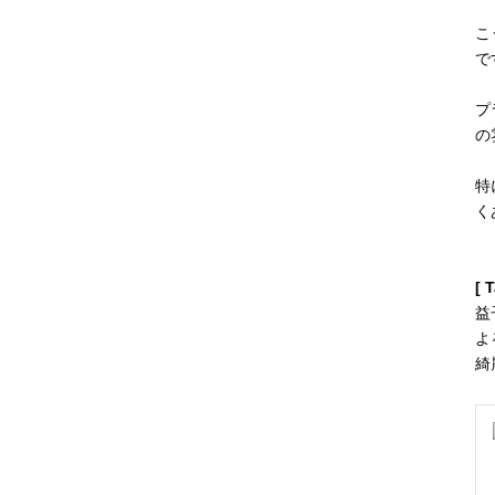
こ
で
プ
の
特
く
[ 
益
よ
綺