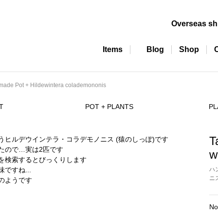
Overseas sh
Items
Blog
Shop
dmade Pot + Hildewintera colademononis
T
POT + PLANTS
PL
T
w
ハ
ニ
No