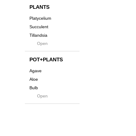
貨
Innocence
PLANTS
Tシャツ・バッグ
Kanai
Platycelium
その他
Kodama
Succulent
Kuwai
Tillandsia
Jasugan
Open
Seeds
Jomon+
Mutant
POT+PLANTS
Metamo
Agave
Native
Aloe
Progress
Bulb
Quartz
Open
Cactus
RAKU
Caudex
Reversi
Cycas
Rock
Euphorbia
Rugga
Sanseveria
Ryumyaku