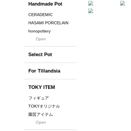
Handmade Pot
Crown
Distortion
CERADEMIC
Drop
HASAMI PORCELAIN
DUNE
honopottery
Flames
Open
nocturne
For
tamanhayat
Former
Select Pot
TETSUYA OZAWA
Fused
Scratch
Earth
For Tillandsia
Takehiro Ito
emeth
Yuya Iha
Enhance
TOKY ITEM
Grain
フィギュア
Gravity
TOKYオリジナル
Grid
園芸アイテム
Hagakure
Open
土・化粧石・活力剤
Horizon
インテリア・デザイン雑