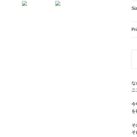
Si
Pr
な
ニ
今
を
そ
そ