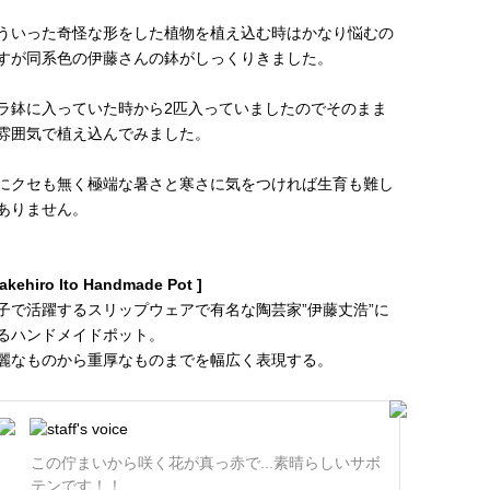
ういった奇怪な形をした植物を植え込む時はかなり悩むの
すが同系色の伊藤さんの鉢がしっくりきました。
ラ鉢に入っていた時から2匹入っていましたのでそのまま
雰囲気で植え込んでみました。
にクセも無く極端な暑さと寒さに気をつければ生育も難し
ありません。
Takehiro Ito Handmade Pot ]
子で活躍するスリップウェアで有名な陶芸家”伊藤丈浩”に
るハンドメイドポット。
麗なものから重厚なものまでを幅広く表現する。
この佇まいから咲く花が真っ赤で...素晴らしいサボ
テンです！！