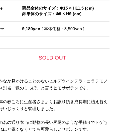
ze
商品全体のサイズ：Φ15 × H11.5 (cm)
鉢単体のサイズ：Φ9 × H9 (cm)
ice
9,180yen
[ 本体価格 : 8,500yen ]
SOLD OUT
かなか見かけることのないヒルデウインテラ・コラデモノ
ス別名「猿のしっぽ」と言うヒモサボテンです。
年の春ころに生産者さまよりお譲り頂き成長期に植え替え
行いじっくりと管理しました。
の名の通り本当に動物の長い尻尾のような手触りでトゲも
れほど鋭くなくとても可愛らしいサボテンです。