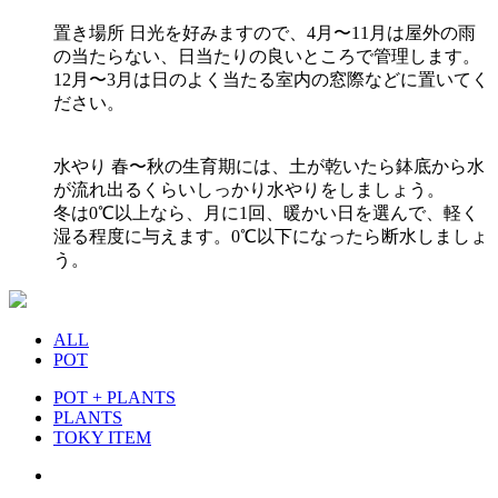
置き場所
日光を好みますので、4月〜11月は屋外の雨
の当たらない、日当たりの良いところで管理します。
12月〜3月は日のよく当たる室内の窓際などに置いてく
ださい。
水やり
春〜秋の生育期には、土が乾いたら鉢底から水
が流れ出るくらいしっかり水やりをしましょう。
冬は0℃以上なら、月に1回、暖かい日を選んで、軽く
湿る程度に与えます。0℃以下になったら断水しましょ
う。
ALL
POT
POT + PLANTS
PLANTS
TOKY ITEM