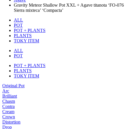
Gravity Meteor Shallow Pot XXL + Agave titanota ‘FO-076
Sierra mixteca’ ‘Compacta’
ALL
POT
POT + PLANTS
PLANTS
TOKY ITEM
ALL
POT
POT + PLANTS
PLANTS
TOKY ITEM
Original Pot
Arc
Brilliant
Chasm
Contra
Cream
Crown
Distortion
Drop