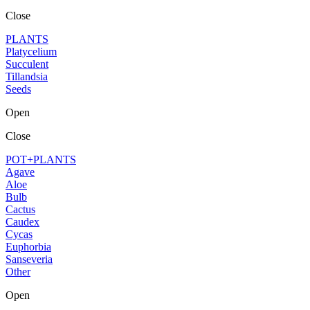
Close
PLANTS
Platycelium
Succulent
Tillandsia
Seeds
Open
Close
POT+PLANTS
Agave
Aloe
Bulb
Cactus
Caudex
Cycas
Euphorbia
Sanseveria
Other
Open