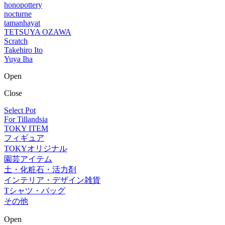
honopottery
nocturne
tamanhayat
TETSUYA OZAWA
Scratch
Takehiro Ito
Yuya Iha
Open
Close
Select Pot
For Tillandsia
TOKY ITEM
フィギュア
TOKYオリジナル
園芸アイテム
土・化粧石・活力剤
インテリア・デザイン雑貨
Tシャツ・バッグ
その他
Open