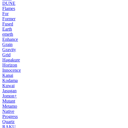
DUNE
Flames
For
Former
Fused
Earth
emeth
Enhance
Grain
Gravity
Grid
Hagakure
Horizon
Innocence
Kanai
Kodama
Kuwai
Jasugan
Jomon+
Mutant
Metamo
Native
Progress
Quartz
RAKU