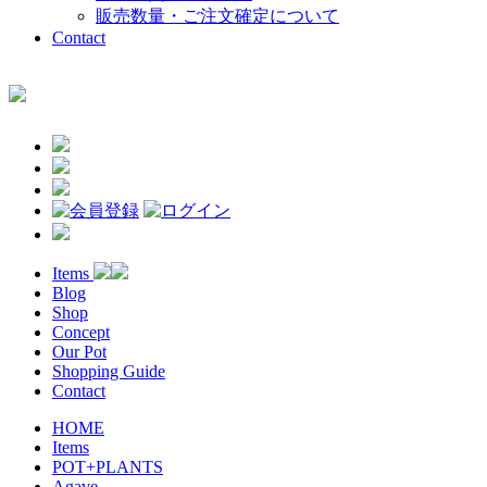
販売数量・ご注文確定について
Contact
Items
Blog
Shop
Concept
Our Pot
Shopping Guide
Contact
HOME
Items
POT+PLANTS
Agave