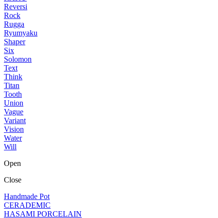
Reversi
Rock
Rugga
Ryumyaku
Shaper
Six
Solomon
Text
Think
Titan
Tooth
Union
Vague
Variant
Vision
Water
Will
Open
Close
Handmade Pot
CERADEMIC
HASAMI PORCELAIN