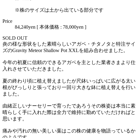
※株のサイズは土から出ている部分です
Price
84,240yen
[ 本体価格 : 78,000yen ]
SOLD OUT
炎の様な形状をした素晴らしいアガベ・チタノタと特注サイ
ズのGravity Meteor Shallow Pot XXLを組み合わせました。
今年の初夏に信頼のできるアガベを主とした業者さまより仕
入れさせていただきました。
夏の終わり頃に植え替えましたが尺鉢いっぱいに広がる太い
根がびっしりと張っており一回り大きな鉢に植え替えを行い
ました。
由緒正しいナーセリーで育ったであろうその株姿は本当に素
晴らしく手に入れた際は全力で維持に勤めていただければと
思います。
痛みや汚れの無い美しい葉はこの株の健康を物語っているか
のようです。