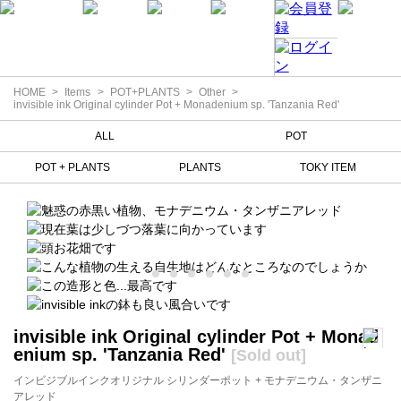
HOME
Items
POT+PLANTS
Other
invisible ink Original cylinder Pot + Monadenium sp. 'Tanzania Red'
ALL
POT
POT + PLANTS
PLANTS
TOKY ITEM
invisible ink Original cylinder Pot + Monad
enium sp. 'Tanzania Red'
[Sold out]
インビジブルインクオリジナル シリンダーポット + モナデニウム・タンザニ
アレッド