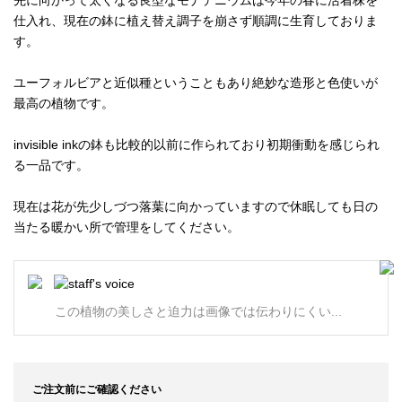
先に向かって太くなる良型なモナデニウムは今年の春に活着株を
仕入れ、現在の鉢に植え替え調子を崩さず順調に生育しておりま
す。
ユーフォルビアと近似種ということもあり絶妙な造形と色使いが
最高の植物です。
invisible inkの鉢も比較的以前に作られており初期衝動を感じられ
る一品です。
現在は花が先少しづつ落葉に向かっていますので休眠しても日の
当たる暖かい所で管理をしてください。
この植物の美しさと迫力は画像では伝わりにくい...
ご注文前にご確認ください