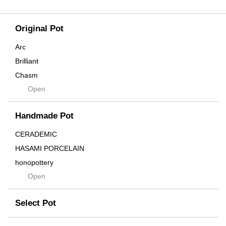
Original Pot
Arc
Brilliant
Chasm
Open
Contra
Cream
Handmade Pot
Crown
Distortion
CERADEMIC
Drop
HASAMI PORCELAIN
DUNE
honopottery
Flames
Open
nocturne
For
tamanhayat
Former
Select Pot
TETSUYA OZAWA
Fused
Scratch