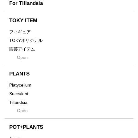
Earth
For Tillandsia
Takehiro Ito
emeth
Yuya Iha
Enhance
TOKY ITEM
Grain
フィギュア
Gravity
TOKYオリジナル
Grid
園芸アイテム
Hagakure
Open
土・化粧石・活力剤
Horizon
インテリア・デザイン雑貨
Innocence
PLANTS
Tシャツ・バッグ
Kanai
その他
Platycelium
Kodama
Succulent
Kuwai
Tillandsia
Jasugan
Open
Seeds
Jomon+
Mutant
POT+PLANTS
Metamo