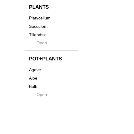
貨
Innocence
PLANTS
Tシャツ・バッグ
Kanai
Platycelium
その他
Kodama
Succulent
Kuwai
Tillandsia
Jasugan
Open
Seeds
Jomon+
Mutant
POT+PLANTS
Metamo
Agave
Native
Aloe
Progress
Bulb
Quartz
Open
Cactus
RAKU
Caudex
Reversi
Cycas
Rock
Euphorbia
Rugga
Sanseveria
Ryumyaku