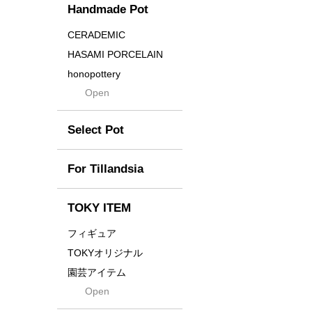
Handmade Pot
Crown
Distortion
CERADEMIC
Drop
HASAMI PORCELAIN
DUNE
honopottery
Flames
Open
nocturne
For
tamanhayat
Former
Select Pot
TETSUYA OZAWA
Fused
Scratch
Earth
For Tillandsia
Takehiro Ito
emeth
Yuya Iha
Enhance
TOKY ITEM
Grain
フィギュア
Gravity
TOKYオリジナル
Grid
園芸アイテム
Hagakure
Open
土・化粧石・活力剤
Horizon
インテリア・デザイン雑