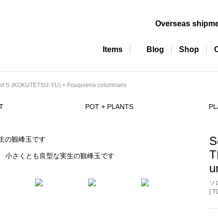
Overseas shipm
Items
Blog
Shop
ot S (KOKUTETSU-YU) + Fouquieria columnaris
T
POT + PLANTS
PL
S
T
小さくとも良型な実生の観峰玉です
u
ソ
[ 