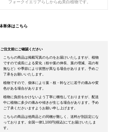
フォークイエリアらしからぬ美白植物です。
鉢単体はこちら
ご注文前にご確認ください
こちらの商品は掲載写真のものをお届けいたしますが、植物
ですので成長による変化（枝や葉の伸長、葉の増減、花の有
無など）や季節により状態が異なる場合があります。予めご
了承をお願いいたします。
植物ですので、個体により葉・枝・幹などに若干の痛みや変
色がある場合があります。
植物に負担をかけないよう丁寧に梱包しておりますが、配送
中に植物に多少の痛みや傾きが生じる場合があります。予め
ご了承くださいますようお願い申し上げます。
こちらの商品は他商品との同梱が難しく、送料が別設定にな
っております。全国一律1,100円(税込)にてお届けいたしま
す。