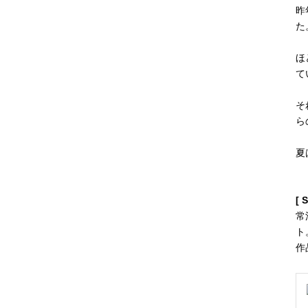
昨
た
ほ
て
そ
ら
夏
[ 
常
ト
作