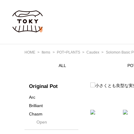
HOME
Items
POT+PLANTS
Caudex
Solomon Basic P
ALL
PO
Original Pot
Arc
Brilliant
Chasm
Open
Contra
Cream