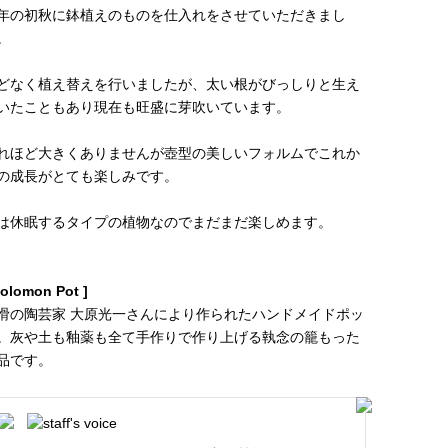
年の初秋に鉢植えのものを仕入れをさせていただきまし
。
どなく植え替えを行いましたが、太い根がびっしりと生え
いたこともあり現在も旺盛に芽吹いています。
れほど大きくありませんが壺型の美しいフォルムでこれか
の成長がとても楽しみです。
は休眠するタイプの植物なのでまだまだ楽しめます。
Solomon Pot ]
滑の陶芸家 大原光一さんにより作られたハンドメイドポッ
。灰や土も釉薬も全て手作りで作り上げる執念の籠もった
品です。