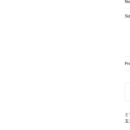
No
Si
Pr
と
玉