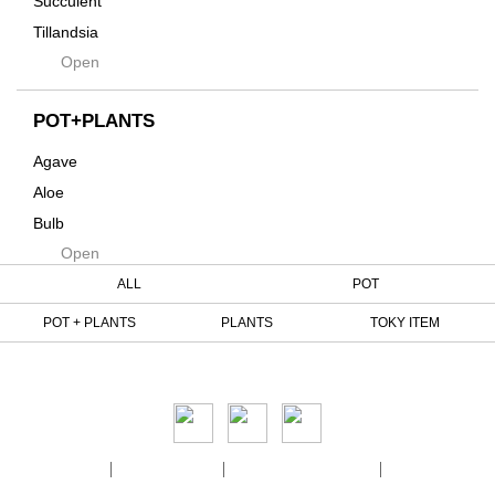
Succulent
Kuwai
Tillandsia
Jasugan
Open
Seeds
Jomon+
Mutant
POT+PLANTS
Metamo
Agave
Native
Aloe
Progress
Bulb
Quartz
Open
Cactus
RAKU
Caudex
ALL
POT
Reversi
Cycas
POT + PLANTS
PLANTS
TOKY ITEM
Rock
Euphorbia
Rugga
Tweet
Sanseveria
Ryumyaku
Other
Shaper
Six
会社概要
個人情報保護方針
特定商取引法に関する表記
利用規約
Solomon
© TOKY. ALL RIGHTS RESERVED