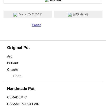
ショッピングガイド
お問い合わせ
Tweet
Original Pot
Arc
Brilliant
Chasm
Open
Contra
Cream
Handmade Pot
Crown
Distortion
CERADEMIC
Drop
HASAMI PORCELAIN