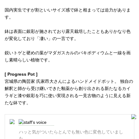
国内実生ですが割といいサイズ感で鉢と相まっては迫力がありま
す。
鉢は表面に銀彩が施されており露天栽培したこともありかなり色
が変化しており「凄い」の一言です。
鋭いトゲと硬めの葉がマダガスカルのパキポディウムと一線を画
し素晴らしい植物です。
[ Progress Pot ]
宮城県の陶芸家 氏家昂大さんによるハンドメイドポット。 独自の
解釈と師から受け継いできた釉薬から創り出される新たなるカイ
ラギと漆や銀彩を巧に使い実現される一見古物のように見える新
たな鉢です。
ハッと気がついたらとんでも無い色に変色していまし
た。