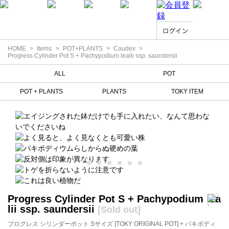
HOME
Items
POT+PLANTS
Caudex
Progress Cylinder Pot S + Pachypodium lealii ssp. saundersii
ALL
POT
POT + PLANTS
PLANTS
TOKY ITEM
Progress Cylinder Pot S + Pachypodium lea
lii ssp. saundersii
[Sold out]
プログレス シリンダーポット Sサイズ [TOKY ORIGINAL POT] + パキポディ