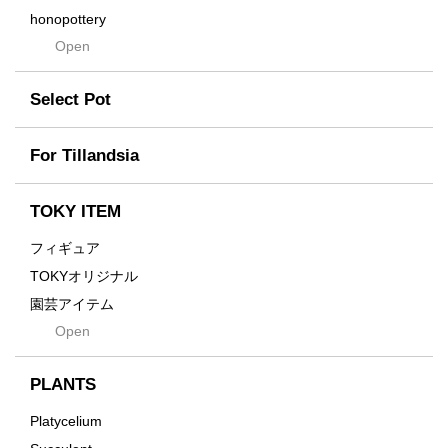
DUNE
honopottery
Flames
Open
nocturne
For
tamanhayat
Former
Select Pot
TETSUYA OZAWA
Fused
Scratch
Earth
For Tillandsia
Takehiro Ito
emeth
Yuya Iha
Enhance
TOKY ITEM
Grain
フィギュア
Gravity
TOKYオリジナル
Grid
園芸アイテム
Hagakure
Open
土・化粧石・活力剤
Horizon
インテリア・デザイン雑貨
Innocence
PLANTS
Tシャツ・バッグ
Kanai
その他
Platycelium
Kodama