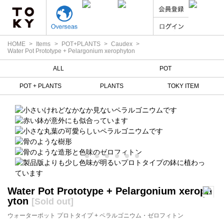
HOME
Items
POT+PLANTS
Caudex
Water Pot Prototype + Pelargonium xerophyton
ALL
POT
POT + PLANTS
PLANTS
TOKY ITEM
Water Pot Prototype + Pelargonium xeroph
yton
[Sold out]
ウォーターポット プロトタイプ + ペラルゴニウム・ゼロフィトン