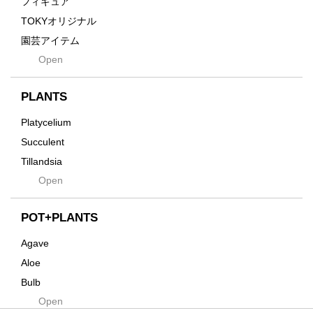
フィギュア
Gravity
TOKYオリジナル
Grid
園芸アイテム
Hagakure
Open
土・化粧石・活力剤
Horizon
インテリア・デザイン雑貨
Innocence
PLANTS
Tシャツ・バッグ
Kanai
その他
Platycelium
Kodama
Succulent
Kuwai
Tillandsia
Jasugan
Open
Seeds
Jomon+
Mutant
POT+PLANTS
Metamo
Agave
Native
Aloe
Progress
Bulb
Quartz
Open
Cactus
RAKU