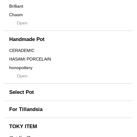
Brilliant
Chasm
Open
Contra
Cream
Handmade Pot
Crown
Distortion
CERADEMIC
Drop
HASAMI PORCELAIN
DUNE
honopottery
Flames
Open
nocturne
For
tamanhayat
Former
Select Pot
TETSUYA OZAWA
Fused
Scratch
Earth
For Tillandsia
Takehiro Ito
emeth
Yuya Iha
Enhance
TOKY ITEM
Grain