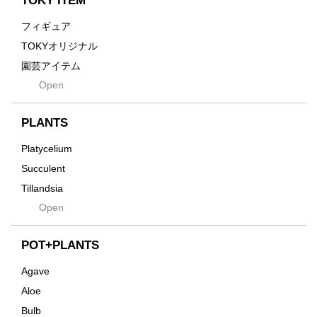
TOKY ITEM
Grain
フィギュア
Gravity
TOKYオリジナル
Grid
園芸アイテム
Hagakure
Open
土・化粧石・活力剤
Horizon
インテリア・デザイン雑貨
Innocence
PLANTS
Tシャツ・バッグ
Kanai
その他
Platycelium
Kodama
Succulent
Kuwai
Tillandsia
Jasugan
Open
Seeds
Jomon+
Mutant
POT+PLANTS
Metamo
Agave
Native
Aloe
Progress
Bulb
Quartz