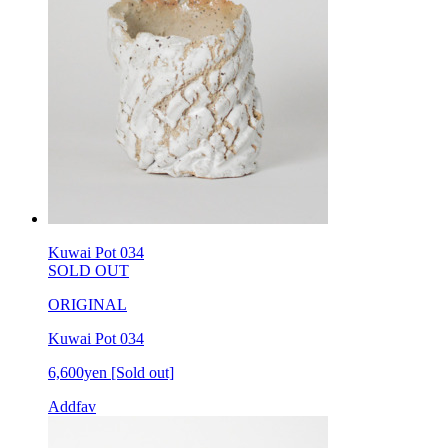
Kuwai Pot 034
SOLD OUT
ORIGINAL
Kuwai Pot 034
6,600yen
[Sold out]
Addfav