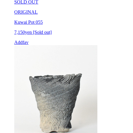
SOLD OUT
ORIGINAL
Kuwai Pot 055
7,150yen
[Sold out]
Addfav