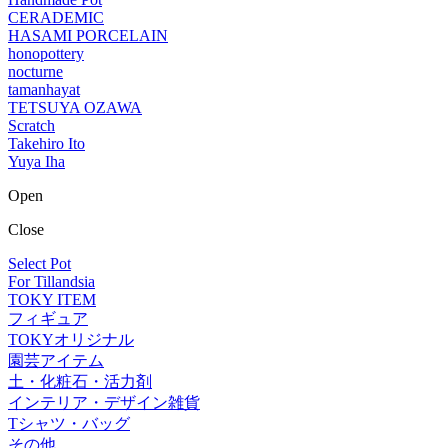
CERADEMIC
HASAMI PORCELAIN
honopottery
nocturne
tamanhayat
TETSUYA OZAWA
Scratch
Takehiro Ito
Yuya Iha
Open
Close
Select Pot
For Tillandsia
TOKY ITEM
フィギュア
TOKYオリジナル
園芸アイテム
土・化粧石・活力剤
インテリア・デザイン雑貨
Tシャツ・バッグ
その他