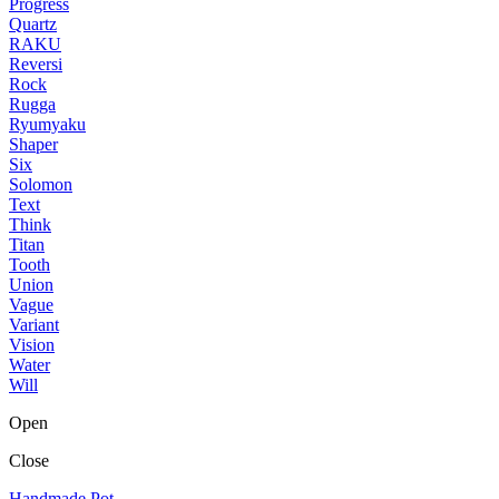
Progress
Quartz
RAKU
Reversi
Rock
Rugga
Ryumyaku
Shaper
Six
Solomon
Text
Think
Titan
Tooth
Union
Vague
Variant
Vision
Water
Will
Open
Close
Handmade Pot