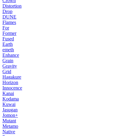
Crown
Distortion
Drop
DUNE
Flames
For
Former
Fused
Earth
emeth
Enhance
Grain
Gravity
Grid
Hagakure
Horizon
Innocence
Kanai
Kodama
Kuwai
Jasugan
Jomon+
Mutant
Metamo
Native