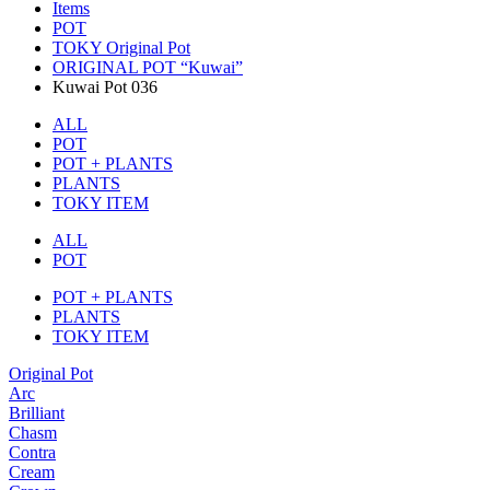
Items
POT
TOKY Original Pot
ORIGINAL POT “Kuwai”
Kuwai Pot 036
ALL
POT
POT + PLANTS
PLANTS
TOKY ITEM
ALL
POT
POT + PLANTS
PLANTS
TOKY ITEM
Original Pot
Arc
Brilliant
Chasm
Contra
Cream