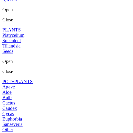
Open
Close
PLANTS
Platycelium
Succulent
Tillandsia
Seeds
Open
Close
POT+PLANTS
Agave
Aloe
Bulb
Cactus
Caudex
Cycas
Euphorbia
Sanseveria
Other