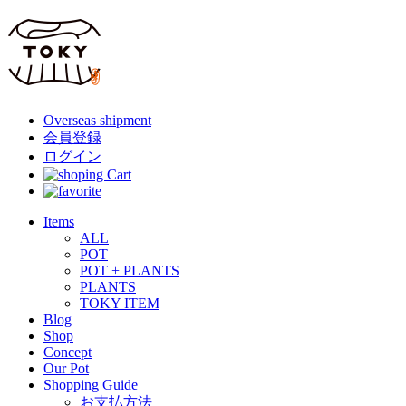
Overseas shipment
会員登録
ログイン
Items
ALL
POT
POT + PLANTS
PLANTS
TOKY ITEM
Blog
Shop
Concept
Our Pot
Shopping Guide
お支払方法