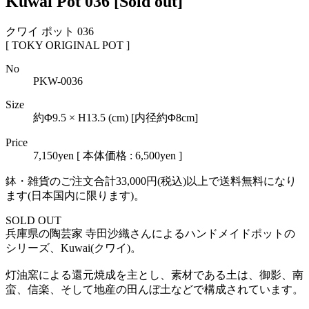
Kuwai Pot 036
[Sold out]
クワイ ポット 036
[ TOKY ORIGINAL POT ]
No
PKW-0036
Size
約Φ9.5 × H13.5 (cm) [内径約Φ8cm]
Price
7,150yen
[ 本体価格 : 6,500yen ]
鉢・雑貨のご注文合計33,000円(税込)以上で送料無料になり
ます(日本国内に限ります)。
SOLD OUT
兵庫県の陶芸家 寺田沙織さんによるハンドメイドポットの
シリーズ、Kuwai(クワイ)。
灯油窯による還元焼成を主とし、素材である土は、御影、南
蛮、信楽、そして地産の田んぼ土などで構成されています。