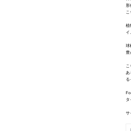
形
こ
植
イ
球
豊
こ
あ
る
F
タ
サ