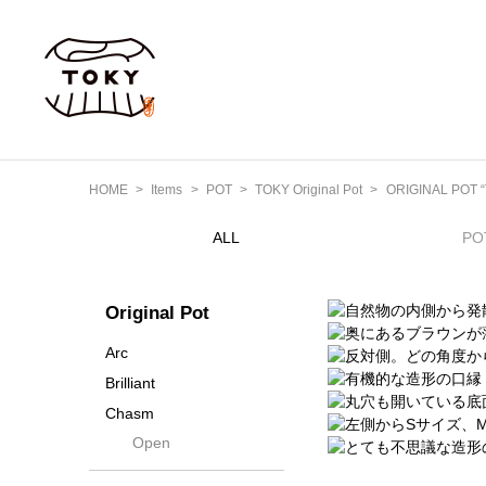
HOME
Items
POT
TOKY Original Pot
ORIGINAL POT “T
ALL
PO
Original Pot
Arc
Brilliant
Chasm
Open
Contra
Cream