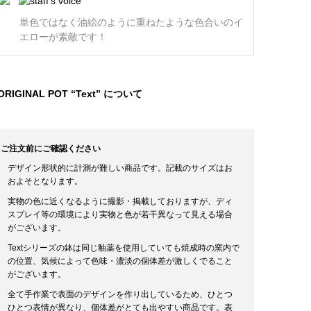
単色ではなく油絵のように重ねたような色合いのイ
エローが素敵です！
ORIGINAL POT “Text” について
ご注文前にご確認ください
デザイン形状的に計測が難しい商品です。記載のサイズはお
およそとなります。
実物の色に近くなるように撮影・掲載しておりますが、ディ
スプレイ等の環境により実物と色が若干異なって見える場合
がございます。
Textシリーズの鉢は同じ釉薬を使用していても焼成時の窯内で
の位置、気候によって色味・濃淡の個体差が激しくでること
がございます。
全て手作業で表面のデザインを作り出しているため、ひとつ
ひとつ表情が異なり、個体差がとても出やすい商品です。表