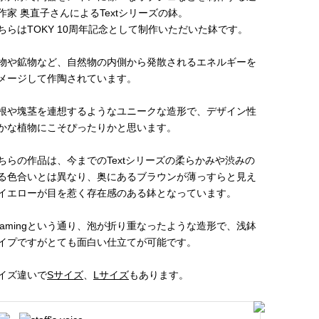
作家 奥直子さんによるTextシリーズの鉢。
ちらはTOKY 10周年記念として制作いただいた鉢です。
物や鉱物など、自然物の内側から発散されるエネルギーを
メージして作陶されています。
根や塊茎を連想するようなユニークな造形で、デザイン性
かな植物にこそぴったりかと思います。
ちらの作品は、今までのTextシリーズの柔らかみや渋みの
る色合いとは異なり、奥にあるブラウンが薄っすらと見え
イエローが目を惹く存在感のある鉢となっています。
oamingという通り、泡が折り重なったような造形で、浅鉢
イプですがとても面白い仕立てが可能です。
イズ違いで
Sサイズ
、
Lサイズ
もあります。