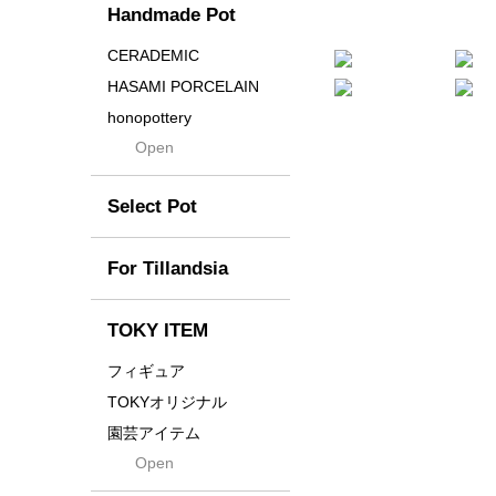
Handmade Pot
Crown
Distortion
CERADEMIC
Drop
HASAMI PORCELAIN
DUNE
honopottery
Flames
Open
nocturne
For
tamanhayat
Former
Select Pot
TETSUYA OZAWA
Fused
Scratch
Earth
For Tillandsia
Takehiro Ito
emeth
Yuya Iha
Enhance
TOKY ITEM
Grain
フィギュア
Gravity
TOKYオリジナル
Grid
園芸アイテム
Hagakure
Open
土・化粧石・活力剤
Horizon
インテリア・デザイン雑