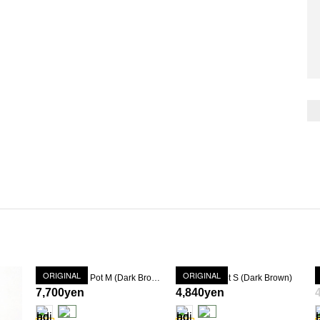
ORIGINAL
ORIGINAL
Text Foaming Pot M (Dark Brown)
Text Scale Pot S (Dark Brown)
T
7,700yen
4,840yen