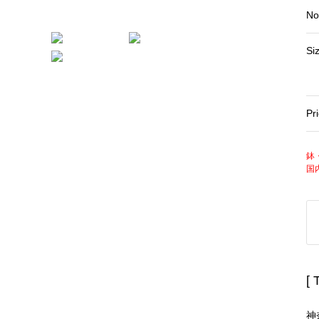
No
Si
Pr
鉢
国
[ 
神