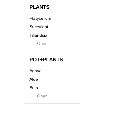
貨
Innocence
PLANTS
Tシャツ・バッグ
Kanai
Platycelium
その他
Kodama
Succulent
Kuwai
Tillandsia
Jasugan
Open
Seeds
Jomon+
Mutant
POT+PLANTS
Metamo
Agave
Native
Aloe
Progress
Bulb
Quartz
Open
Cactus
RAKU
Caudex
Reversi
Cycas
Rock
Euphorbia
Rugga
Sanseveria
Ryumyaku