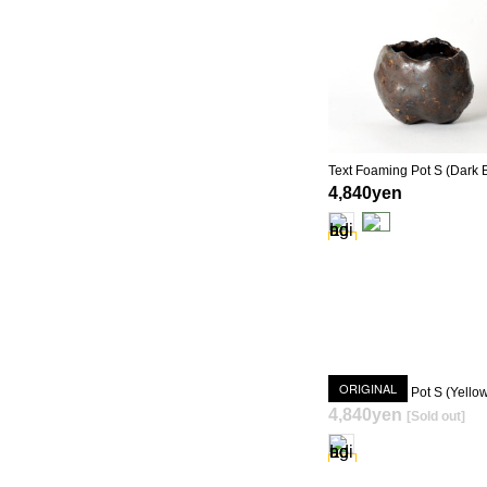
4,840yen
ORIGINAL
4,840yen
[Sold out]
SOLD OUT