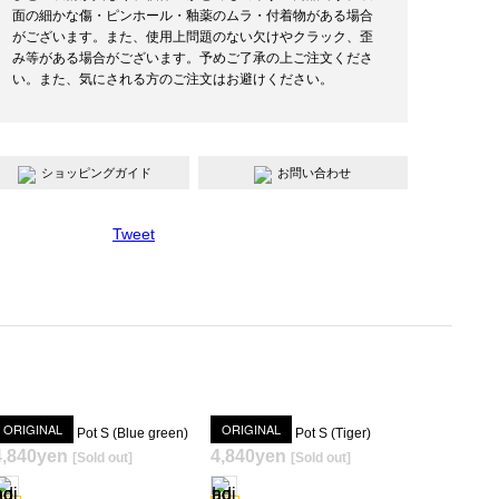
面の細かな傷・ピンホール・釉薬のムラ・付着物がある場合
がございます。また、使用上問題のない欠けやクラック、歪
み等がある場合がございます。予めご了承の上ご注文くださ
い。また、気にされる方のご注文はお避けください。
ショッピングガイド
お問い合わせ
Tweet
ORIGINAL
ORIGINAL
ext Foaming Pot S (Blue green)
Text Foaming Pot S (Tiger)
SOLD OUT
4,840yen
4,840yen
[Sold out]
[Sold out]
SOLD OUT