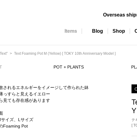
Overseas shi
Items
Blog
Shop
ext”
Text Foaming Pot M (Yellow) [ TOKY 10th Anniversary Model ]
T
POT + PLANTS
PL
O
T
Y
テ
[ 