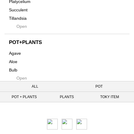
Platycelium
Kodama
Succulent
Kuwai
Tillandsia
Jasugan
Open
Seeds
Jomon+
Mutant
POT+PLANTS
Metamo
Agave
Native
Aloe
Progress
Bulb
Quartz
Open
Cactus
RAKU
Caudex
ALL
POT
Reversi
Cycas
POT + PLANTS
PLANTS
TOKY ITEM
Rock
Euphorbia
Rugga
Tweet
Sanseveria
Ryumyaku
Other
Shaper
Six