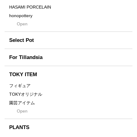
Drop
HASAMI PORCELAIN
DUNE
honopottery
Flames
Open
nocturne
For
tamanhayat
Former
Select Pot
TETSUYA OZAWA
Fused
Scratch
Earth
For Tillandsia
Takehiro Ito
emeth
Yuya Iha
Enhance
TOKY ITEM
Grain
フィギュア
Gravity
TOKYオリジナル
Grid
園芸アイテム
Hagakure
Open
土・化粧石・活力剤
Horizon
インテリア・デザイン雑貨
Innocence
PLANTS
Tシャツ・バッグ
Kanai
その他