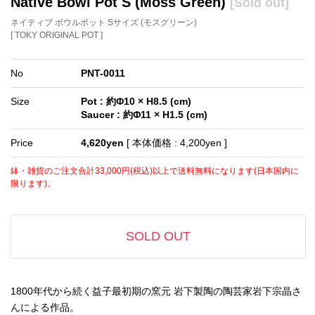
Native Bowl Pot S (Moss Green)
[Sold out]
ネイティブ ボウルポット Sサイズ (モスグリーン)
[ TOKY ORIGINAL POT ]
No
PNT-0011
Size
Pot : 約Φ10 × H8.5 (cm)
Saucer : 約Φ11 × H1.5 (cm)
Price
4,620yen
[ 本体価格 : 4,200yen ]
鉢・雑貨のご注文合計33,000円(税込)以上で送料無料になります(日本国内に
限ります)。
SOLD OUT
1800年代から続く益子最初期の窯元 岩下製陶の陶芸家岩下宗晶さ
んによる作品。