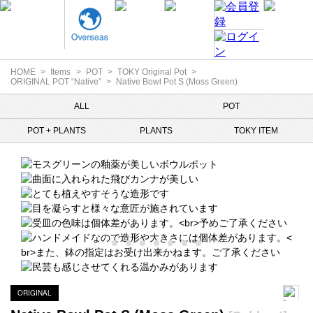
HOME
Items
POT
TOKY Original Pot
ORIGINAL POT “Native”
Native Bowl Pot S (Moss Green)
ALL
POT
POT + PLANTS
PLANTS
TOKY ITEM
ORIGINAL