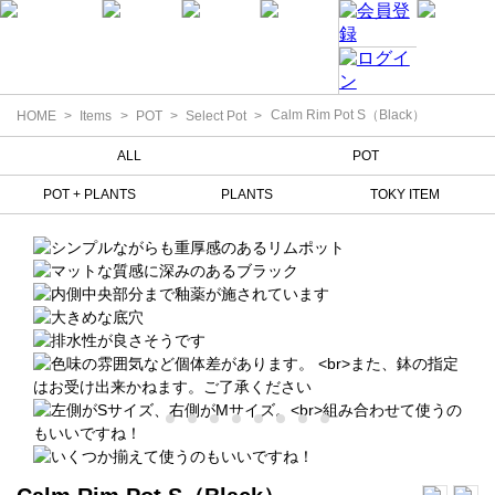
Calm Rim Pot S（Black）
HOME
Items
POT
Select Pot
ALL
POT
POT + PLANTS
PLANTS
TOKY ITEM