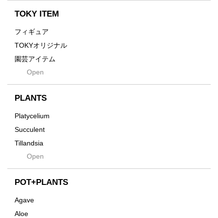
Yuya Iha
Enhance
TOKY ITEM
Grain
フィギュア
Gravity
TOKYオリジナル
Grid
園芸アイテム
Hagakure
Open
土・化粧石・活力剤
Horizon
インテリア・デザイン雑貨
Innocence
PLANTS
Tシャツ・バッグ
Kanai
その他
Platycelium
Kodama
Succulent
Kuwai
Tillandsia
Jasugan
Open
Seeds
Jomon+
Mutant
POT+PLANTS
Metamo
Agave
Native
Aloe
Progress