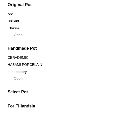
Original Pot
Arc
Brilliant
Chasm
Open
Contra
Cream
Handmade Pot
Crown
Distortion
CERADEMIC
Drop
HASAMI PORCELAIN
DUNE
honopottery
Flames
Open
nocturne
For
tamanhayat
Former
Select Pot
TETSUYA OZAWA
Fused
Scratch
Earth
For Tillandsia
Takehiro Ito
emeth