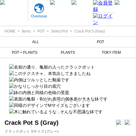
HOME
Items
POT
Select Pot
Crack Pot S (Gray)
ALL
POT
POT + PLANTS
PLANTS
TOKY ITEM
Crack Pot S (Gray)
クラックポット Sサイズ (グレー)