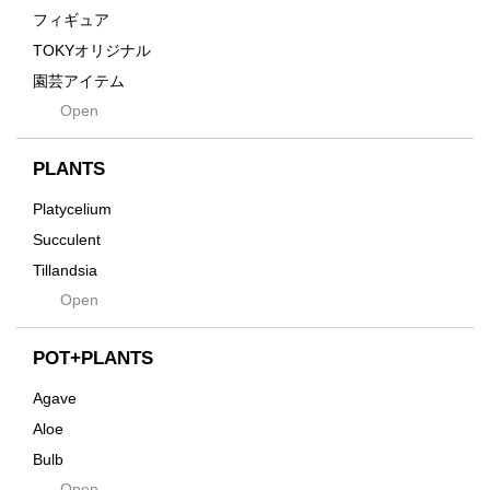
Grain
フィギュア
Gravity
TOKYオリジナル
Grid
園芸アイテム
Hagakure
Open
土・化粧石・活力剤
Horizon
インテリア・デザイン雑貨
Innocence
PLANTS
Tシャツ・バッグ
Kanai
その他
Platycelium
Kodama
Succulent
Kuwai
Tillandsia
Jasugan
Open
Seeds
Jomon+
Mutant
POT+PLANTS
Metamo
Agave
Native
Aloe
Progress
Bulb
Quartz
Open