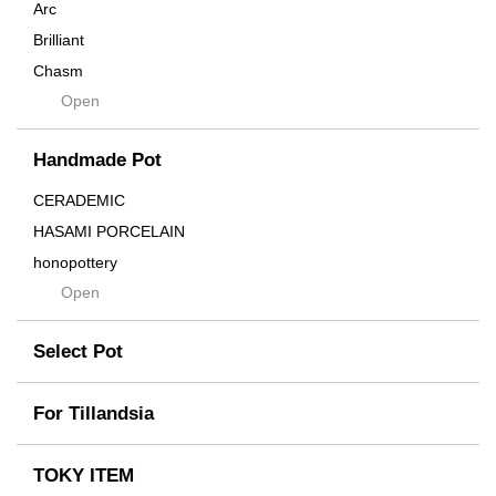
Arc
Brilliant
Chasm
Open
Contra
Cream
Handmade Pot
Crown
Distortion
CERADEMIC
Drop
HASAMI PORCELAIN
DUNE
honopottery
Flames
Open
nocturne
For
tamanhayat
Former
Select Pot
TETSUYA OZAWA
Fused
Scratch
Earth
For Tillandsia
Takehiro Ito
emeth
Yuya Iha
Enhance
TOKY ITEM