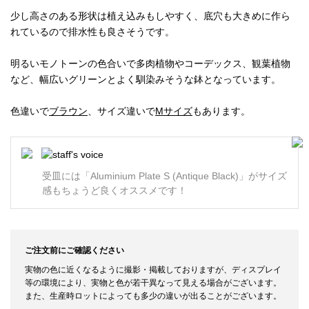
少し高さのある形状は植え込みもしやすく、底穴も大きめに作ら
れているので排水性も良さそうです。
明るいモノトーンの色合いで多肉植物やコーデックス、観葉植物
など、幅広いグリーンとよく馴染みそうな鉢となっています。
色違いで
ブラウン
、サイズ違いで
Mサイズ
もあります。
受皿には「Aluminium Plate S (Antique Black)」がサイズ
感もちょうど良くオススメです！
ご注文前にご確認ください
実物の色に近くなるように撮影・掲載しておりますが、ディスプレイ
等の環境により、実物と色が若干異なって見える場合がございます。
また、生産時ロットによっても多少の違いが出ることがございます。