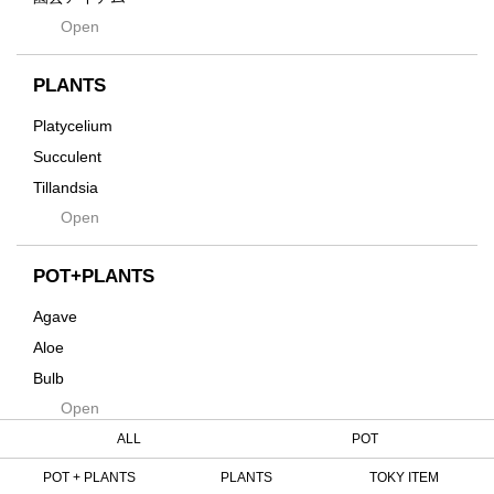
Hagakure
Open
土・化粧石・活力剤
Horizon
インテリア・デザイン雑貨
Innocence
PLANTS
Tシャツ・バッグ
Kanai
その他
Platycelium
Kodama
Succulent
Kuwai
Tillandsia
Jasugan
Open
Seeds
Jomon+
Mutant
POT+PLANTS
Metamo
Agave
Native
Aloe
Progress
Bulb
Quartz
Open
Cactus
RAKU
Caudex
ALL
POT
Reversi
Cycas
POT + PLANTS
PLANTS
TOKY ITEM
Rock