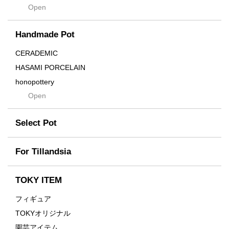
Open
Contra
Cream
Handmade Pot
Crown
Distortion
CERADEMIC
Drop
HASAMI PORCELAIN
DUNE
honopottery
Flames
Open
nocturne
For
tamanhayat
Former
Select Pot
TETSUYA OZAWA
Fused
Scratch
Earth
For Tillandsia
Takehiro Ito
emeth
Yuya Iha
Enhance
TOKY ITEM
Grain
フィギュア
Gravity
TOKYオリジナル
Grid
園芸アイテム