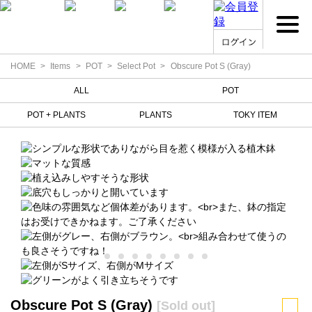
HOME
Items
POT
Select Pot
Obscure Pot S (Gray)
ALL
POT
POT + PLANTS
PLANTS
TOKY ITEM
Obscure Pot S (Gray)
[Sold out]