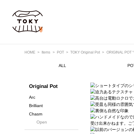
HOME
Items
POT
TOKY Original Pot
ORIGINAL POT “G
ALL
PO
Original Pot
Arc
Brilliant
Chasm
Open
Contra
Cream