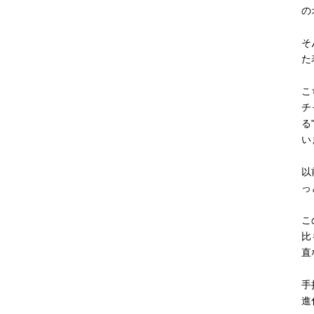
の
そ
た
こ
チ
る
い
以
っ
こ
比
直
手
進