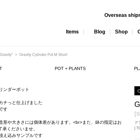
Overseas ship
Items
Blog
Shop
ravity”
Gravity Cylinder Pot M Short
T
POT + PLANTS
PL
O
G
[S
グ
[ 