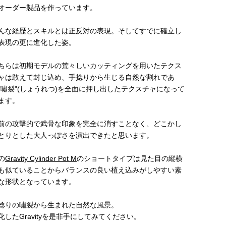
オーダー製品を作っています。
んな経歴とスキルとは正反対の表現。そしてすでに確立し
表現の更に進化した姿。
ちらは初期モデルの荒々しいカッティングを用いたテクス
ャは敢えて封じ込め、手捻りから生じる自然な割れであ
"嘯裂"(しょうれつ)を全面に押し出したテクスチャになって
ます。
前の攻撃的で武骨な印象を完全に消すことなく、どこかし
とりとした大人っぽさを演出できたと思います。
の
Gravity Cylinder Pot M
のショートタイプは見た目の縦横
も似ていることからバランスの良い植え込みがしやすい素
な形状となっています。
捻りの嘯裂から生まれた自然な風景。
化したGravityを是非手にしてみてください。