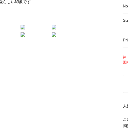
No
Si
Pr
鉢
国
人
こ
陶