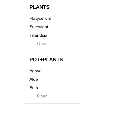
貨
Innocence
PLANTS
Tシャツ・バッグ
Kanai
Platycelium
その他
Kodama
Succulent
Kuwai
Tillandsia
Jasugan
Open
Seeds
Jomon+
Mutant
POT+PLANTS
Metamo
Agave
Native
Aloe
Progress
Bulb
Quartz
Open
Cactus
RAKU
Caudex
Reversi
Cycas
Rock
Euphorbia
Rugga
Sanseveria
Ryumyaku