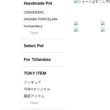
Handmade Pot
Crown
Distortion
CERADEMIC
Drop
HASAMI PORCELAIN
DUNE
honopottery
Flames
Open
nocturne
For
tamanhayat
Former
Select Pot
TETSUYA OZAWA
Fused
Scratch
Earth
For Tillandsia
Takehiro Ito
emeth
Yuya Iha
Enhance
TOKY ITEM
Grain
フィギュア
Gravity
TOKYオリジナル
Grid
園芸アイテム
Hagakure
Open
土・化粧石・活力剤
Horizon
インテリア・デザイン雑