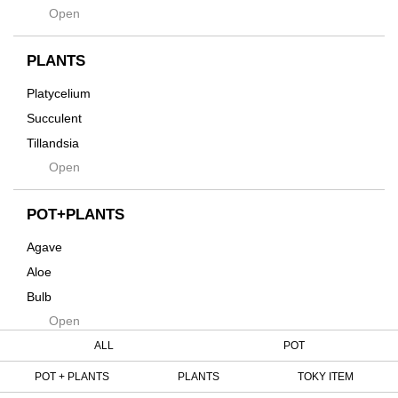
Hagakure
Open
土・化粧石・活力剤
Horizon
インテリア・デザイン雑貨
Innocence
PLANTS
Tシャツ・バッグ
Kanai
その他
Platycelium
Kodama
Succulent
Kuwai
Tillandsia
Jasugan
Open
Seeds
Jomon+
Mutant
POT+PLANTS
Metamo
Agave
Native
Aloe
Progress
Bulb
Quartz
Open
Cactus
RAKU
Caudex
ALL
POT
Reversi
Cycas
POT + PLANTS
PLANTS
TOKY ITEM
Rock
Euphorbia