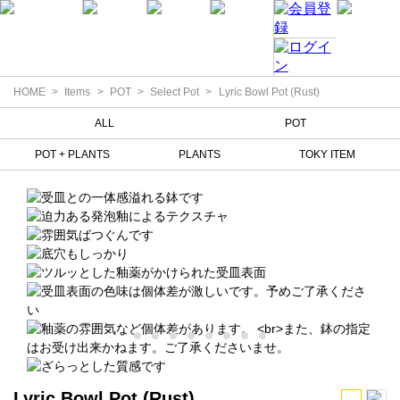
HOME
Items
POT
Select Pot
Lyric Bowl Pot (Rust)
ALL
POT
POT + PLANTS
PLANTS
TOKY ITEM
Lyric Bowl Pot (Rust)