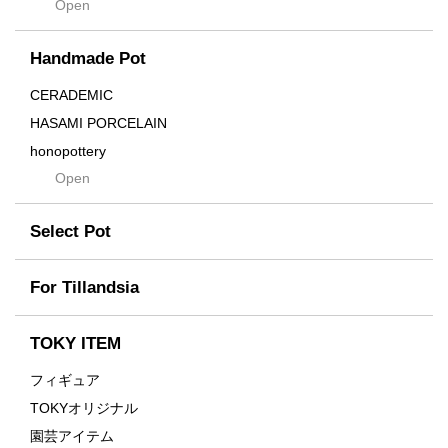
Open
Contra
Cream
Handmade Pot
Crown
Distortion
CERADEMIC
Drop
HASAMI PORCELAIN
DUNE
honopottery
Flames
Open
nocturne
For
tamanhayat
Former
Select Pot
TETSUYA OZAWA
Fused
Scratch
Earth
For Tillandsia
Takehiro Ito
emeth
Yuya Iha
Enhance
TOKY ITEM
Grain
フィギュア
Gravity
TOKYオリジナル
Grid
園芸アイテム