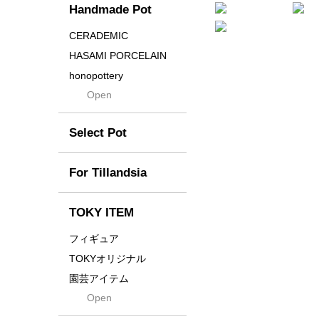
Handmade Pot
Crown
Distortion
CERADEMIC
Drop
HASAMI PORCELAIN
DUNE
honopottery
Flames
Open
nocturne
For
tamanhayat
Former
Select Pot
TETSUYA OZAWA
Fused
Scratch
Earth
For Tillandsia
Takehiro Ito
emeth
Yuya Iha
Enhance
TOKY ITEM
Grain
フィギュア
Gravity
TOKYオリジナル
Grid
園芸アイテム
Hagakure
Open
土・化粧石・活力剤
Horizon
インテリア・デザイン雑