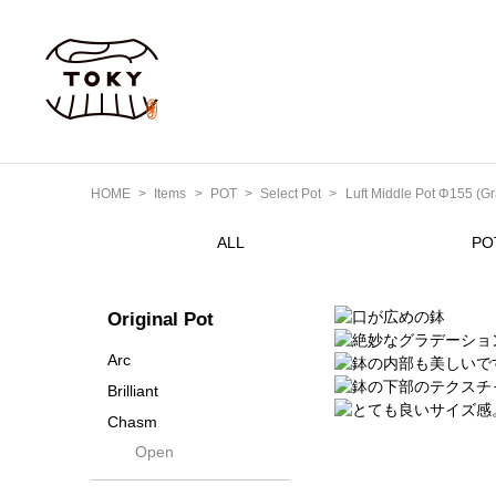
HOME
Items
POT
Select Pot
Luft Middle Pot Φ155 (Gr
ALL
PO
Original Pot
Arc
Brilliant
Chasm
Open
Contra
Cream