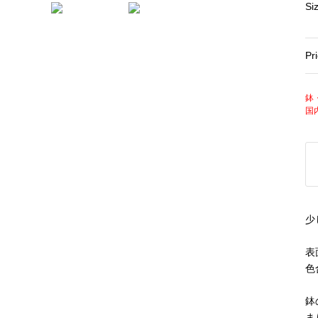
Si
Pr
鉢
国
少し
表
色
鉢
ま