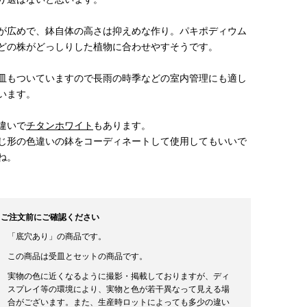
が広めで、鉢自体の高さは抑えめな作り。パキポディウム
どの株がどっしりした植物に合わせやすそうです。
皿もついていますので長雨の時季などの室内管理にも適し
います。
違いで
チタンホワイト
もあります。
じ形の色違いの鉢をコーディネートして使用してもいいで
ね。
ご注文前にご確認ください
「底穴あり」の商品です。
この商品は受皿とセットの商品です。
実物の色に近くなるように撮影・掲載しておりますが、ディ
スプレイ等の環境により、実物と色が若干異なって見える場
合がございます。また、生産時ロットによっても多少の違い