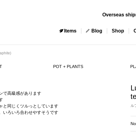
Overseas shi
Items
Blog
Shop
aphite)
T
POT + PLANTS
PL
L
t
ル
No