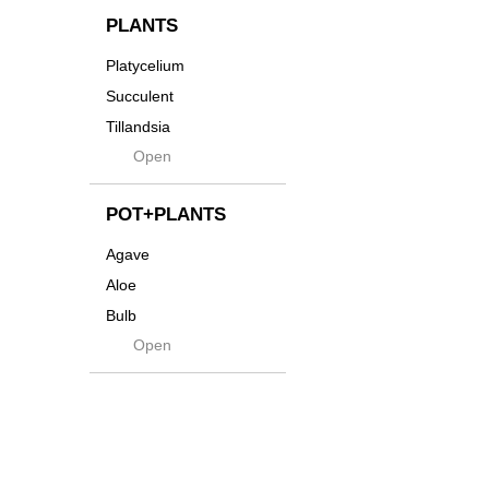
貨
Innocence
PLANTS
Tシャツ・バッグ
Kanai
Platycelium
その他
Kodama
Succulent
Kuwai
Tillandsia
Jasugan
Open
Seeds
Jomon+
Mutant
POT+PLANTS
Metamo
Agave
Native
Aloe
Progress
Bulb
Quartz
Open
Cactus
RAKU
Caudex
Reversi
Cycas
Rock
Euphorbia
Rugga
Sanseveria
Ryumyaku