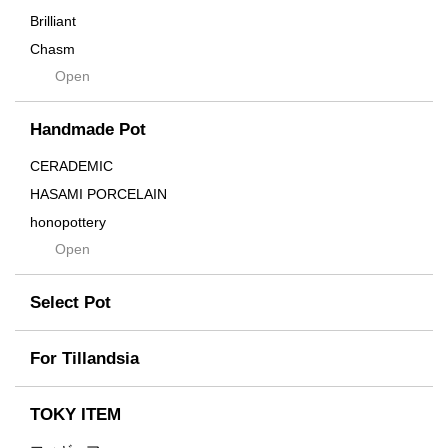
Brilliant
Chasm
Open
Contra
Cream
Handmade Pot
Crown
Distortion
CERADEMIC
Drop
HASAMI PORCELAIN
DUNE
honopottery
Flames
Open
nocturne
For
tamanhayat
Former
Select Pot
TETSUYA OZAWA
Fused
Scratch
Earth
For Tillandsia
Takehiro Ito
emeth
Yuya Iha
Enhance
TOKY ITEM
Grain