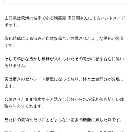
山口県は萩焼の名手である陶芸家 田口潤さんによるハンドメイド
ポット。
炭化焼成による渋みと自然な風合いの燻されたような黒色が無骨
です。
そして精妙な透かし模様が入れられたその造形に息を呑むに違い
ありません。
実は驚きのセパレート構造になっており、鉢と土台部分が分離し
ます。
合体させたまま潅水すると透かし部分から水が流れ落ち新しい体
験を与えてくれます。
見た目の芸術性だけにとどまらない驚きの機能に満ちた鉢です。