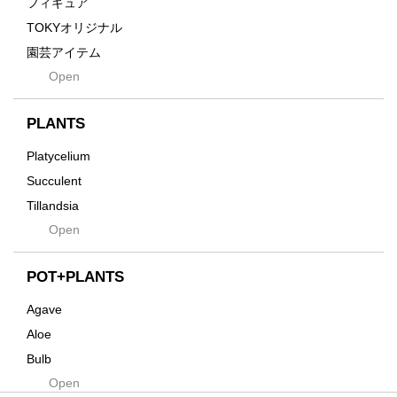
フィギュア
Gravity
TOKYオリジナル
Grid
園芸アイテム
Hagakure
Open
土・化粧石・活力剤
Horizon
インテリア・デザイン雑貨
Innocence
PLANTS
Tシャツ・バッグ
Kanai
その他
Platycelium
Kodama
Succulent
Kuwai
Tillandsia
Jasugan
Open
Seeds
Jomon+
Mutant
POT+PLANTS
Metamo
Agave
Native
Aloe
Progress
Bulb
Quartz
Open
Cactus
RAKU