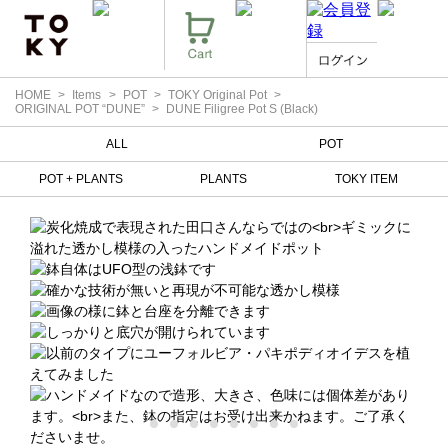
HOME
Items
POT
TOKY Original Pot
ORIGINAL POT “DUNE”
DUNE Filigree Pot S (Black)
ALL
POT
POT + PLANTS
PLANTS
TOKY ITEM