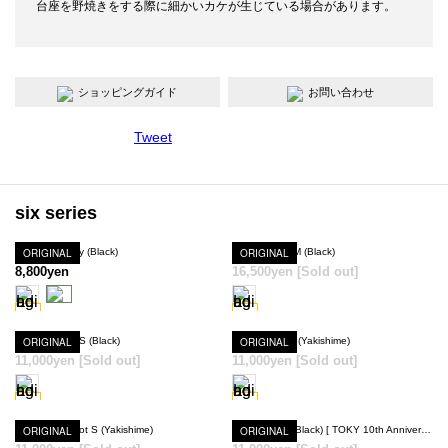
台座を野焼きをする際に細かいカケが生じている場合があります。
ショッピングガイド
お問い合わせ
Tweet
six series
Six Plants Tray (Black)
ORIGINAL
Six Bowl Pot M (Black)
ORIGINAL
SOLD OUT
8,800yen
16,500yen
[Sold out]
Six Basic Pot S (Black)
ORIGINAL
Six Rim Pot S (Yakishime)
ORIGINAL
SOLD OUT
SOLD OUT
11,000yen
[Sold out]
11,000yen
[Sold out]
Six Cylinder Pot S (Yakishime)
ORIGINAL
ORIGINAL
Six Grail Pot (Black) [ TOKY 10th Anniversary Model ]
SOLD OUT