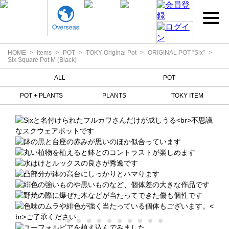
HOME
Items
POT
TOKY Original Pot
ORIGINAL POT “Six”
Six Square Pot M (Black)
ALL
POT
POT + PLANTS
PLANTS
TOKY ITEM