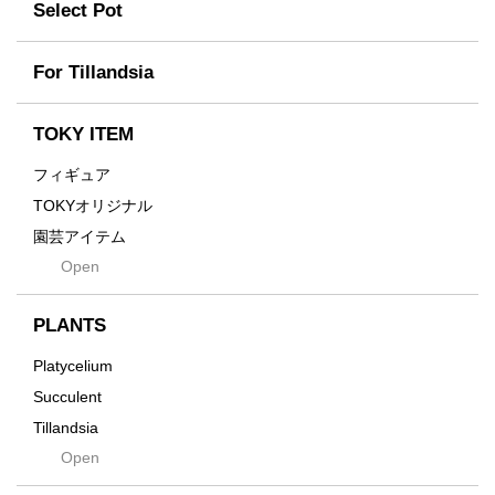
Former
Select Pot
TETSUYA OZAWA
Fused
Scratch
Earth
For Tillandsia
Takehiro Ito
emeth
Yuya Iha
Enhance
TOKY ITEM
Grain
フィギュア
Gravity
TOKYオリジナル
Grid
園芸アイテム
Hagakure
Open
土・化粧石・活力剤
Horizon
インテリア・デザイン雑貨
Innocence
PLANTS
Tシャツ・バッグ
Kanai
その他
Platycelium
Kodama
Succulent
Kuwai
Tillandsia
Jasugan
Open
Seeds
Jomon+