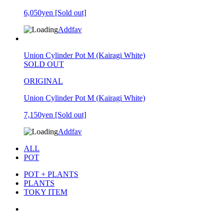
6,050yen
[Sold out]
Addfav
Union Cylinder Pot M (Kairagi White)
SOLD OUT
ORIGINAL
Union Cylinder Pot M (Kairagi White)
7,150yen
[Sold out]
Addfav
ALL
POT
POT + PLANTS
PLANTS
TOKY ITEM