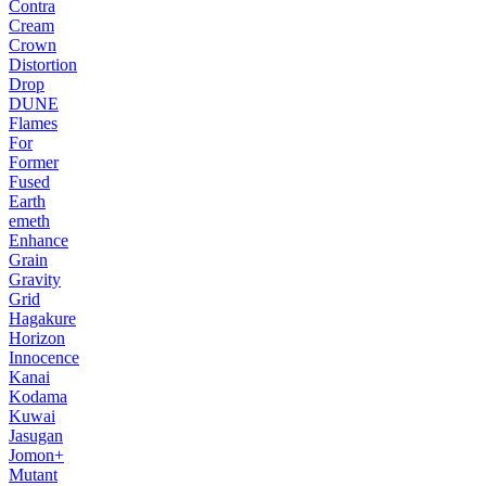
Contra
Cream
Crown
Distortion
Drop
DUNE
Flames
For
Former
Fused
Earth
emeth
Enhance
Grain
Gravity
Grid
Hagakure
Horizon
Innocence
Kanai
Kodama
Kuwai
Jasugan
Jomon+
Mutant