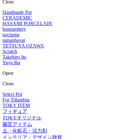
Close
Handmade Pot
CERADEMIC
HASAMI PORCELAIN
honopottery
nocturne
tamanhayat
TETSUYA OZAWA
Scratch
Takehiro Ito
Yuya Iha
Open
Close
Select Pot
For Tillandsia
TOKY ITEM
フィギュア
TOKYオリジナル
園芸アイテム
土・化粧石・活力剤
インテリア・デザイン雑貨