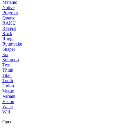
Metamo
Native
Progress
Quartz
RAKU
Reversi
Rock
Rugga
Ryumyaku
Shaper
Six
Solomon
Text
Think
Titan
Tooth
Union
Vague
Variant
Vision
Water
Will
Open