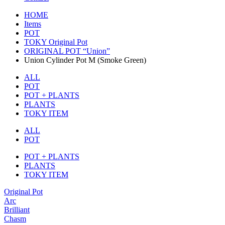
HOME
Items
POT
TOKY Original Pot
ORIGINAL POT “Union”
Union Cylinder Pot M (Smoke Green)
ALL
POT
POT + PLANTS
PLANTS
TOKY ITEM
ALL
POT
POT + PLANTS
PLANTS
TOKY ITEM
Original Pot
Arc
Brilliant
Chasm