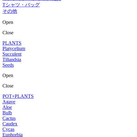
Tシャツ・バッグ
その他
Open
Close
PLANTS
Platycelium
Succulent
Tillandsia
Seeds
Open
Close
POT+PLANTS
Agave
Aloe
Bulb
Cactus
Caudex
Cycas
Euphorbia