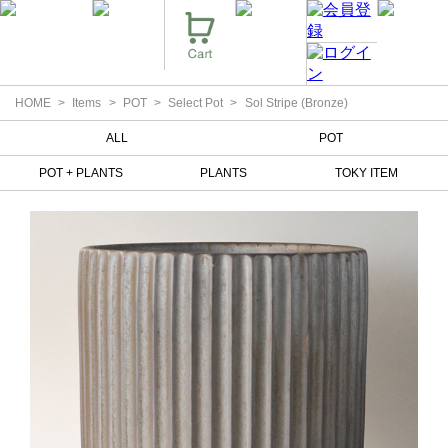
HOME
Items
POT
Select Pot
Sol Stripe (Bronze)
ALL
POT
POT + PLANTS
PLANTS
TOKY ITEM