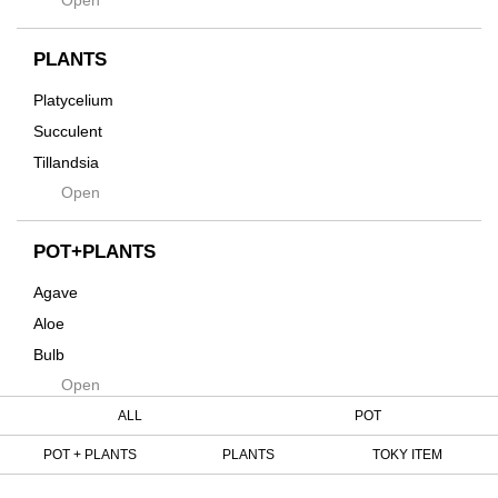
土・化粧石・活力剤
Horizon
インテリア・デザイン雑貨
Innocence
PLANTS
Tシャツ・バッグ
Kanai
その他
Platycelium
Kodama
Succulent
Kuwai
Tillandsia
Jasugan
Open
Seeds
Jomon+
Mutant
POT+PLANTS
Metamo
Agave
Native
Aloe
Progress
Bulb
Quartz
Open
Cactus
RAKU
Caudex
ALL
POT
Reversi
Cycas
POT + PLANTS
PLANTS
TOKY ITEM
Rock
Euphorbia
Rugga