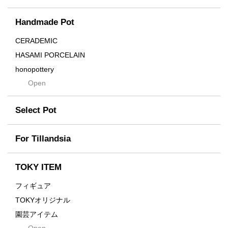
Cream
Handmade Pot
Crown
Distortion
CERADEMIC
Drop
HASAMI PORCELAIN
DUNE
honopottery
Flames
Open
nocturne
For
tamanhayat
Former
Select Pot
TETSUYA OZAWA
Fused
Scratch
Earth
For Tillandsia
Takehiro Ito
emeth
Yuya Iha
Enhance
TOKY ITEM
Grain
フィギュア
Gravity
TOKYオリジナル
Grid
園芸アイテム
Hagakure
Open