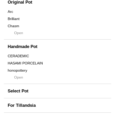
Original Pot
Arc
Brilliant
Chasm
Open
Contra
Cream
Handmade Pot
Crown
Distortion
CERADEMIC
Drop
HASAMI PORCELAIN
DUNE
honopottery
Flames
Open
nocturne
For
tamanhayat
Former
Select Pot
TETSUYA OZAWA
Fused
Scratch
Earth
For Tillandsia
Takehiro Ito
emeth
Yuya Iha