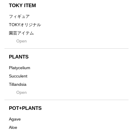
Enhance
TOKY ITEM
Grain
フィギュア
Gravity
TOKYオリジナル
Grid
園芸アイテム
Hagakure
Open
土・化粧石・活力剤
Horizon
インテリア・デザイン雑貨
Innocence
PLANTS
Tシャツ・バッグ
Kanai
その他
Platycelium
Kodama
Succulent
Kuwai
Tillandsia
Jasugan
Open
Seeds
Jomon+
Mutant
POT+PLANTS
Metamo
Agave
Native
Aloe
Progress