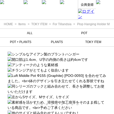
HOME
Items
TOKY ITEM
For Tillandsia
Plop Hanging Holder M
ALL
POT
POT + PLANTS
PLANTS
TOKY ITEM