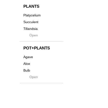
インテリア・デザイン雑
貨
Innocence
PLANTS
Tシャツ・バッグ
Kanai
Platycelium
その他
Kodama
Succulent
Kuwai
Tillandsia
Jasugan
Open
Seeds
Jomon+
Mutant
POT+PLANTS
Metamo
Agave
Native
Aloe
Progress
Bulb
Quartz
Open
Cactus
RAKU
Caudex
Reversi
Cycas
Rock
Euphorbia
Rugga
Sanseveria
Ryumyaku