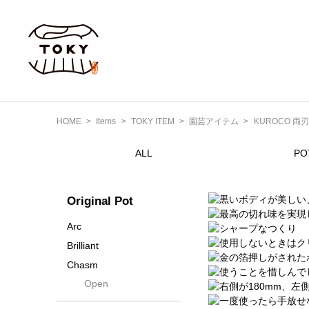
園芸アイテム
KUROCO 両刃
HOME
Items
TOKY ITEM
ALL
PO
Original Pot
Arc
Brilliant
Chasm
Open
Contra
Cream