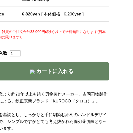
ice
6,820yen
[ 本体価格 : 6,200yen ]
・雑貨のご注文合計33,000円(税込)以上で送料無料になります(日本
内に限ります)。
入数
カートに入れる
業より約70年以上も続く刃物製作メーカー、吉岡刃物製作
による、鋏正宗新ブランド「KUROCO（クロコ）」。
を基調とし、しっかりと手に馴染む細めのハンドルデザイ
で、シンプルですがとても考え抜かれた両刃芽切鋏となっ
います。