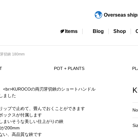
Overseas shi
Items
Blog
Shop
芽切鋏 180mm
T
POT + PLANTS
PL
K
No
Si