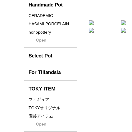
Handmade Pot
Crown
Distortion
CERADEMIC
Drop
HASAMI PORCELAIN
DUNE
honopottery
Flames
Open
nocturne
For
tamanhayat
Former
Select Pot
TETSUYA OZAWA
Fused
Scratch
Earth
For Tillandsia
Takehiro Ito
emeth
Yuya Iha
Enhance
TOKY ITEM
Grain
フィギュア
Gravity
TOKYオリジナル
Grid
園芸アイテム
Hagakure
Open
土・化粧石・活力剤
Horizon