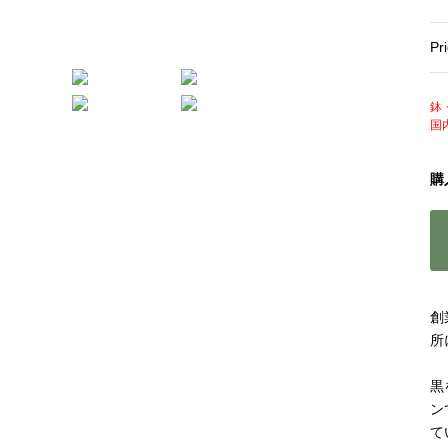
Pr
鉢
国
購
創
所
黒
ン
て