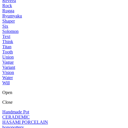
Reversi
Rock
Rugga
Ryumyaku
Shaper
Six
Solomon
Text
Think
Titan
Tooth
Union
Vague
Variant
Vision
Water
Will
Open
Close
Handmade Pot
CERADEMIC
HASAMI PORCELAIN
honopottery