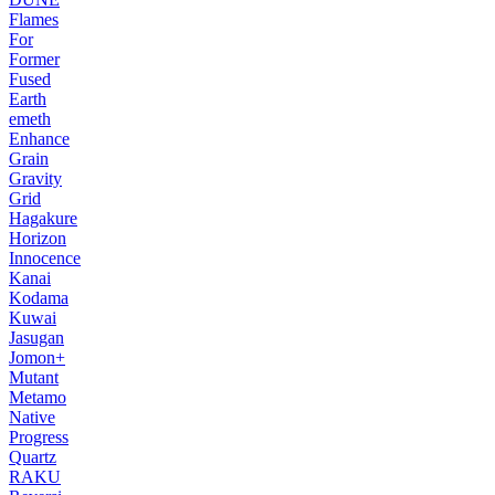
Flames
For
Former
Fused
Earth
emeth
Enhance
Grain
Gravity
Grid
Hagakure
Horizon
Innocence
Kanai
Kodama
Kuwai
Jasugan
Jomon+
Mutant
Metamo
Native
Progress
Quartz
RAKU