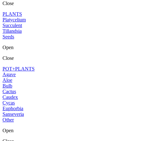
Close
PLANTS
Platycelium
Succulent
Tillandsia
Seeds
Open
Close
POT+PLANTS
Agave
Aloe
Bulb
Cactus
Caudex
Cycas
Euphorbia
Sanseveria
Other
Open