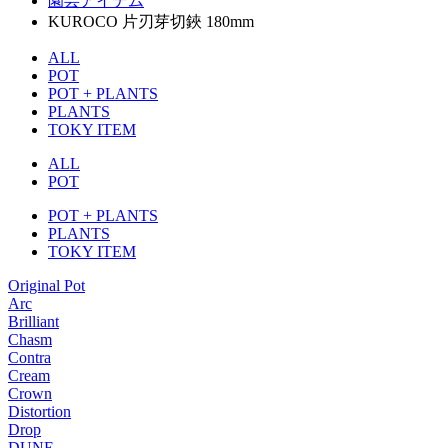
園芸アイテム
KUROCO 片刃芽切鋏 180mm
ALL
POT
POT + PLANTS
PLANTS
TOKY ITEM
ALL
POT
POT + PLANTS
PLANTS
TOKY ITEM
Original Pot
Arc
Brilliant
Chasm
Contra
Cream
Crown
Distortion
Drop
DUNE