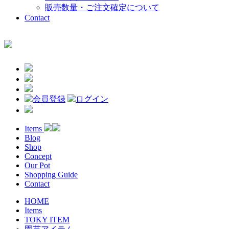
販売数量・ご注文確定について
Contact
Items
Blog
Shop
Concept
Our Pot
Shopping Guide
Contact
HOME
Items
TOKY ITEM