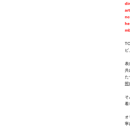
di
ar
nc
he
mb
T
ビ
表
共
た
照
そ
着
オ
寧