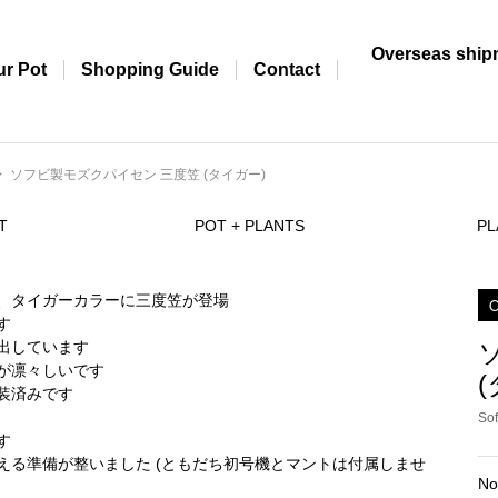
Overseas ship
ur Pot
Shopping Guide
Contact
ソフビ製モズクパイセン 三度笠 (タイガー)
T
POT + PLANTS
PL
O
So
No