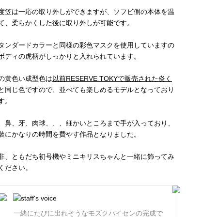
度笠は一応の取り外しができますが、ソフビ側の本体を温
て、柔らかくした後に取り外しが可能です。
タンダードカラーと同様の彩色マスクを使用していますの
ボディの虎柄がしっかりと入れられています。
の黄色い成型色は
以前RESERVE TOKYで販売された炎く
と同じ色ですので、並べても楽しめるモデルとなっており
す。
、鼻、牙、肉球、、、細かいところまで手が入っており、
装にかなりの時間を費やす作品となりました。
非、ともだち初号機やミニキリスちゃんと一緒に飾ってみ
ください。
一緒にたびに出れそうなモズクパイセンの完成で