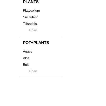
Innocence
PLANTS
Tシャツ・バッグ
Kanai
Platycelium
その他
Kodama
Succulent
Kuwai
Tillandsia
Jasugan
Open
Seeds
Jomon+
Mutant
POT+PLANTS
Metamo
Agave
Native
Aloe
Progress
Bulb
Quartz
Open
Cactus
RAKU
Caudex
Reversi
Cycas
Rock
Euphorbia
Rugga
Sanseveria
Ryumyaku
Other