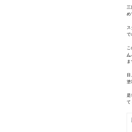
三
め
ス
で
こ
ん
ま
目
塗
是
て