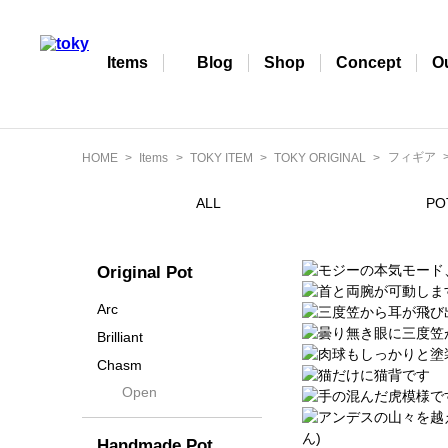
Items
Blog
Shop
Concept
O
フィギア
HOME
Items
TOKY ITEM
TOKY ORIGINAL
ALL
PO
Original Pot
Arc
Brilliant
Chasm
Open
Contra
Cream
Handmade Pot