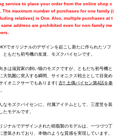
ng service to place your order from the online shop c
t. The maximum number of purchases for one family (i
luding relatives) is One. Also, multiple purchases at t
 same address are prohibited even for non-family me
ers.
OKYでオリジナルのデザインを起こし新たに作られたソフ
、ともだち初号機の友達、モズクパイセンです。
向きは滋賀家の飼い猫のモズクですが、ともだち初号機と
に大気圏に突入する瞬間、サイオニクス戦士として目覚め
サイオニクサーでもあります(
古!! 土偶パイセン第4話を参
)。
んなモズクパイセンに、付属アイテムとして、三度笠を装
したモデルです。
リジナルでデザインされた樹脂製のモデルは、一つづつ丁
に塗装されており、本物のような質感を実現しています。