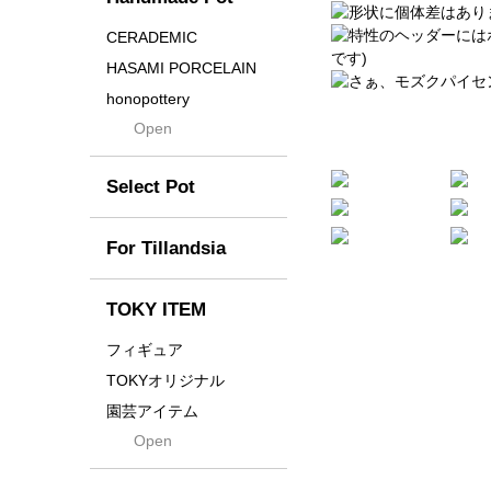
Crown
Distortion
CERADEMIC
Drop
HASAMI PORCELAIN
DUNE
honopottery
Flames
Open
nocturne
For
tamanhayat
Former
Select Pot
TETSUYA OZAWA
Fused
Scratch
Earth
For Tillandsia
Takehiro Ito
emeth
Yuya Iha
Enhance
TOKY ITEM
Grain
フィギュア
Gravity
TOKYオリジナル
Grid
園芸アイテム
Hagakure
Open
土・化粧石・活力剤
Horizon
インテリア・デザイン雑
貨